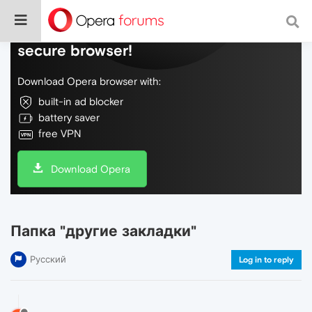
Do more on the web, with a fast and
secure browser!
Download Opera browser with:
built-in ad blocker
battery saver
free VPN
Download Opera
Папка "другие закладки"
Русский
Log in to reply