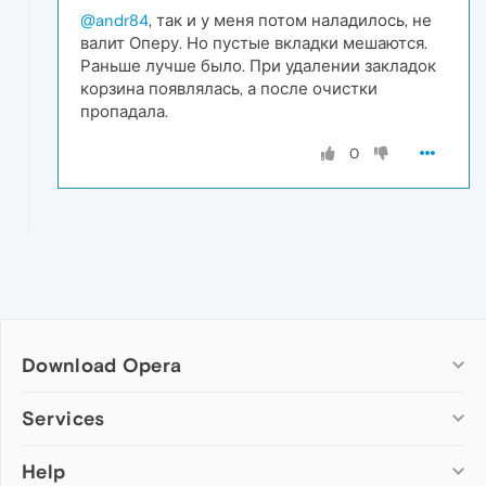
@andr84
, так и у меня потом наладилось, не
валит Оперу. Но пустые вкладки мешаются.
Раньше лучше было. При удалении закладок
корзина появлялась, а после очистки
пропадала.
0
Download Opera
Computer browsers
Services
Opera for Windows
Help
Add-ons
Opera for Mac