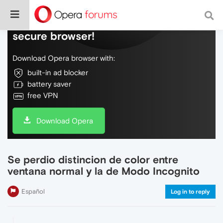
Do more on the web, with a fast and
secure browser!
Download Opera browser with:
built-in ad blocker
battery saver
free VPN
Download Opera
Se perdio distincion de color entre
ventana normal y la de Modo Incognito
Español
Log in to reply