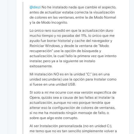
@diezi
No he instalado nada que cambie el aspecto,
antes de actualizar estaba correcta la visualización
de colores en las ventanas, entre la de Modo Normal
y la de Modo Incognito.
Lo único raro sucedió en que la actualización duro
mucho tiempo y no pasaba del 11%, lo único que me
ayudo fue borrar historial y cache del navegador y
Reiniciar Windows, y desde la ventana de "Modo
recuperación" use la opción de búsqueda y
actualización, la cual fallo la primera vez que intento
instalar, pero ya a la siguiente se instalo
exitosamente.
Mi instalación NO es en la unidad "C:" (es en una
unidad secundaria) use la opción para Instalar como
si fuese en una unidad USB.
Si solo a mi me ocurre con esa versión especifica de
Opera, quizás sea a causa de las fallas al instalar la
actualización, aunque no veo porque tendría que
alterar eso la configuración de colores de ventanas,
si no me ha mostrado ningún mensaje de fallo, o
sobre que algo este corrupto.
Al ser Instalación personalizada (no en unidad C:),
me temo que no es tan sencillo simplemente volver a