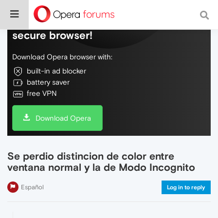
Do more on the web, with a fast and
secure browser!
Download Opera browser with:
built-in ad blocker
battery saver
free VPN
Download Opera
Se perdio distincion de color entre
ventana normal y la de Modo Incognito
Español
Log in to reply