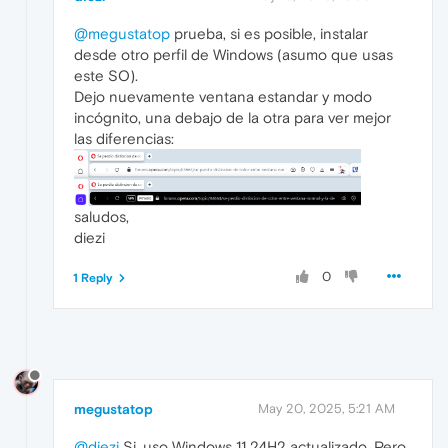
@megustatop
prueba, si es posible, instalar
desde otro perfil de Windows (asumo que usas
este SO).
Dejo nuevamente ventana estandar y modo
incógnito, una debajo de la otra para ver mejor
las diferencias:
saludos,
diezi
0
1 Reply
megustatop
May 20, 2025, 5:21 AM
@diezi
Si, uso Windows 11 24H2 actualizado. Pero