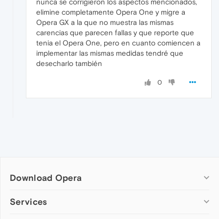
nunca se corrigieron los aspectos mencionados,
elimine completamente Opera One y migre a
Opera GX a la que no muestra las mismas
carencias que parecen fallas y que reporte que
tenia el Opera One, pero en cuanto comiencen a
implementar las mismas medidas tendré que
desecharlo también
0
Download Opera
Computer browsers
Services
Opera for Windows