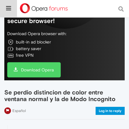
Do more on the web, with a fast and
secure browser!
Download Opera browser with:
built-in ad blocker
battery saver
free VPN
Download Opera
Se perdio distincion de color entre
ventana normal y la de Modo Incognito
Español
Log in to reply