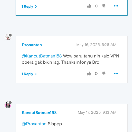
0
1 Reply
Prosantan
May 16, 2025, 6:28 AM
@KancutBatman158
Wow baru tahu nih kalo VPN
opera gak bikin lag. Thanks infonya Bro
0
1 Reply
KancutBatman158
May 17, 2025, 9:13 AM
@Prosantan
Siappp