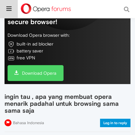
Do more on the web, with a fast and
secure browser!
Download Opera browser with:
built-in ad blocker
battery saver
free VPN
Download Opera
ingin tau , apa yang membuat opera
menarik padahal untuk browsing sama
sama saja
Bahasa Indonesia
Log in to reply