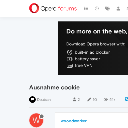
Do more on the web, 
Download Opera browser with:
built-in ad blocker
battery saver
free VPN
Ausnahme cookie
Deutsch
2
10
5.1k
W
wooodworker