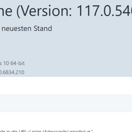
ile in die URL-Leiste (Adresszeile) eingibst ⇒"