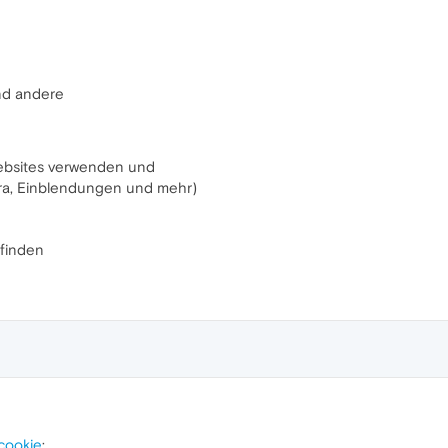
nd andere
ebsites verwenden und
ra, Einblendungen und mehr)
finden
cookie
: