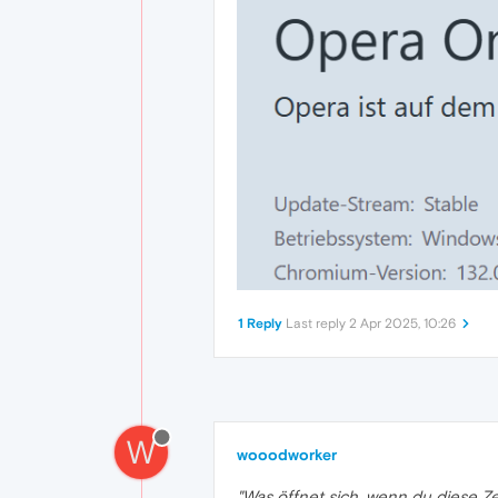
1 Reply
Last reply
2 Apr 2025, 10:26
W
wooodworker
"Was öffnet sich, wenn du diese Ze