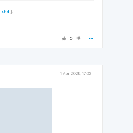
h=x64
].
0
1 Apr 2025, 17:02