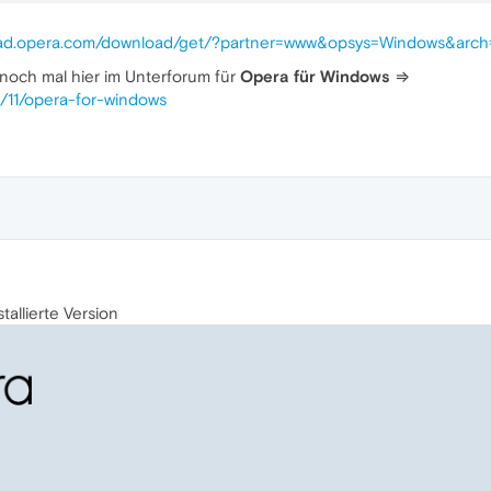
load.opera.com/download/get/?partner=www&opsys=Windows&arc
noch mal hier im Unterforum für
Opera für Windows
⇒
y/11/opera-for-windows
allierte Version