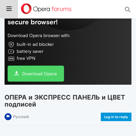
Do more on the web, with a fast and
secure browser!
Download Opera browser with:
built-in ad blocker
battery saver
free VPN
Download Opera
ОПЕРА и ЭКСПРЕСС ПАНЕЛЬ и ЦВЕТ
подписей
Русский
Log in to reply