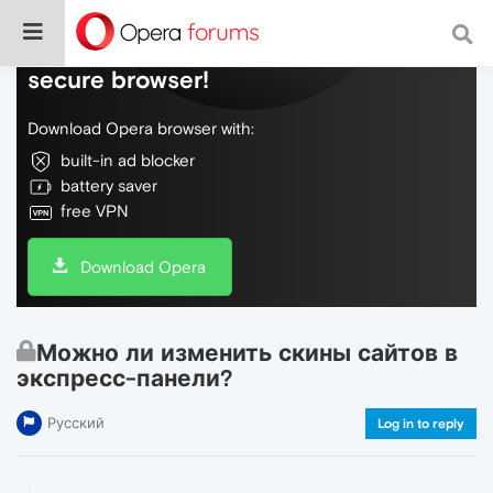
Do more on the web, with a fast and
secure browser!
Download Opera browser with:
built-in ad blocker
battery saver
free VPN
Download Opera
Можно ли изменить скины сайтов в
экспресс-панели?
Русский
Log in to reply