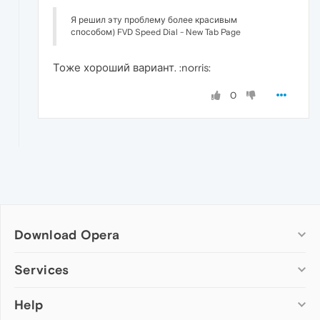
Я решил эту проблему более красивым
способом) FVD Speed Dial - New Tab Page
Тоже хороший вариант. :norris:
0
Download Opera
Computer browsers
Services
Opera for Windows
Help
Add-ons
Opera for Mac