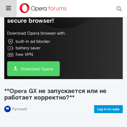
Do more on the web, with a fast and
secure browser!
Download Opera browser with:
built-in ad blocker
battery saver
free VPN
Download Opera
**Opera GX не запускается или не
работает корректно?**
Русский
Log in to reply