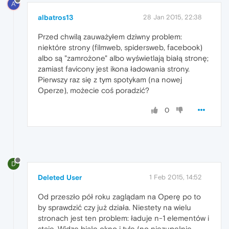
A
albatros13
28 Jan 2015, 22:38
Przed chwilą zauważyłem dziwny problem:
niektóre strony (filmweb, spidersweb, facebook)
albo są "zamrożone" albo wyświetlają białą stronę;
zamiast favicony jest ikona ładowania strony.
Pierwszy raz się z tym spotykam (na nowej
Operze), możecie coś poradzić?
0
D
Deleted User
1 Feb 2015, 14:52
Od przeszło pół roku zaglądam na Operę po to
by sprawdzić czy już działa. Niestety na wielu
stronach jest ten problem: ładuje n-1 elementów i
staje. Widzę białe okno i tyle (no niezupełnie,