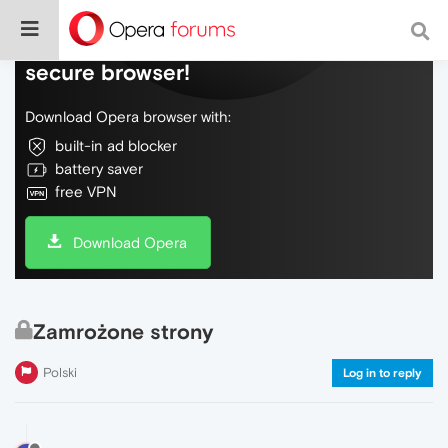
Do more on the web, with a fast and
secure browser!
Download Opera browser with:
built-in ad blocker
battery saver
free VPN
Download Opera
Zamrożone strony
Polski
Log in to reply