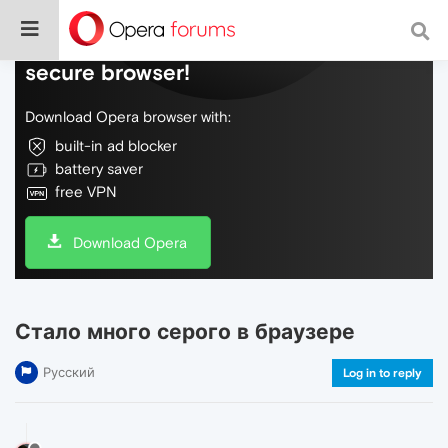
Do more on the web, with a fast and
secure browser!
Download Opera browser with:
built-in ad blocker
battery saver
free VPN
Download Opera
Стало много серого в браузере
Русский
Log in to reply