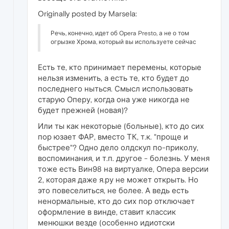
Originally posted by Marsela:
Речь, конечно, идет об Opera Presto, а не о том
огрызке Хрома, который вы используете сейчас
Есть те, кто принимает перемены, которые
нельзя изменить, а есть те, кто будет до
последнего ныться. Смысл использовать
старую Оперу, когда она уже никогда не
будет прежней (новая)?
Или ты как некоторые (больные), кто до сих
пор юзает ФАР, вместо ТК, т.к. "проще и
быстрее"? Одно дело олдскул по-приколу,
воспоминания, и т.п. другое - болезнь. У меня
тоже есть Вин98 на виртуалке, Опера версии
2, которая даже я.ру не может открыть. Но
это повеселиться, не более. А ведь есть
ненормальные, кто до сих пор отключает
оформление в винде, ставит классик
менюшки везде (особенно идиотски