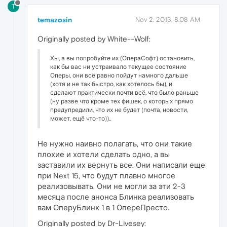
T
temazosin
Nov 2, 2013, 8:08 AM
Originally posted by White--Wolf:
Хы, а вы попробуйте их (ОпераСофт) остановить,
как бы вас ни устраивало текущее состояние
Оперы, они всё равно пойдут намного дальше
(хотя и не так быстро, как хотелось бы), и
сделают практически почти всё, что было раньше
(ну разве что кроме тех фишек, о которых прямо
предупредили, что их не будет (почта, новости,
может, ещё что-то))..
Не нужно наивно полагать, что они такие
плохие и хотели сделать одно, а вы
заставили их вернуть все. Они написали еще
при Next 15, что будут плавно многое
реализовывать. Они не могли за эти 2-3
месяца после анонса Блинка реализовать
вам ОперуБлинк 1 в 1 ОпереПресто.
Originally posted by Dr-Livesey: