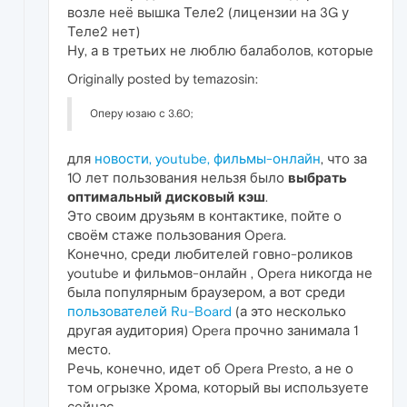
возле неё вышка Теле2 (лицензии на 3G у
Теле2 нет)
Ну, а в третьих не люблю балаболов, которые
Originally posted by temazosin:
Оперу юзаю с 3.60;
для
новости, youtube, фильмы-онлайн
, что за
10 лет пользования нельзя было
выбрать
оптимальный дисковый кэш
.
Это своим друзьям в контактике, пойте о
своём стаже пользования Opera.
Конечно, среди любителей говно-роликов
youtube и фильмов-онлайн , Opera никогда не
была популярным браузером, а вот среди
пользователей Ru-Board
(а это несколько
другая аудитория) Opera прочно занимала 1
место.
Речь, конечно, идет об Opera Presto, а не о
том огрызке Хрома, который вы используете
сейчас