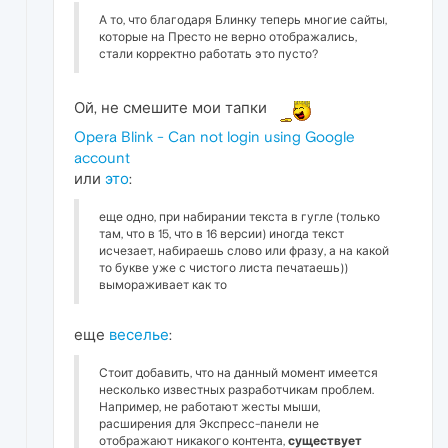
А то, что благодаря Блинку теперь многие сайты,
которые на Престо не верно отображались,
стали корректно работать это пусто?
Ой, не смешите мои тапки
Opera Blink - Can not login using Google
account
или
это
:
еще одно, при набирании текста в гугле (только
там, что в 15, что в 16 версии) иногда текст
исчезает, набираешь слово или фразу, а на какой
то букве уже с чистого листа печатаешь))
вымораживает как то
еще
веселье
:
Стоит добавить, что на данный момент имеется
несколько известных разработчикам проблем.
Например, не работают жесты мыши,
расширения для Экспресс-панели не
отображают никакого контента,
существует