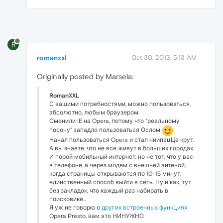
R
romanxxl
Oct 30, 2013, 5:13 AM
Originally posted by Marsela:
RomanXXL
С вашими потребностями, можно пользоваться,
абсолютно, любым браузером.
Сменили IE на Opera, потому что "реальному
посону" западло пользоваться Ослом
Начал пользоваться Opera и стал ниипацЦа крут.
А вы знаете, что не все живут в больших городах.
И порой мобильный интернет, но не тот, что у вас
в телефоне, а через модем с внешней антеной,
когда страницы открываются по 10-15 минут,
единственный способ выйти в сеть. Ну и как, тут
без закладок, что каждый раз набирать в
поисковике...
Я уж не говорю о
других встроенных функциях
Opera Presto, вам это НИНУЖНО