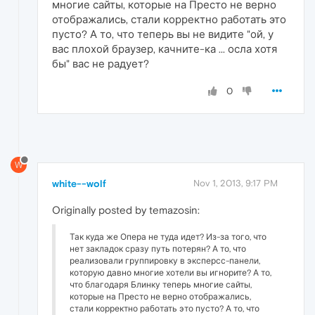
многие сайты, которые на Престо не верно
отображались, стали корректно работать это
пусто? А то, что теперь вы не видите "ой, у
вас плохой браузер, качните-ка ... осла хотя
бы" вас не радует?
0
W
white--wolf
Nov 1, 2013, 9:17 PM
Originally posted by temazosin:
Так куда же Опера не туда идет? Из-за того, что
нет закладок сразу путь потерян? А то, что
реализовали группировку в эксперсс-панели,
которую давно многие хотели вы игнорите? А то,
что благодаря Блинку теперь многие сайты,
которые на Престо не верно отображались,
стали корректно работать это пусто? А то, что