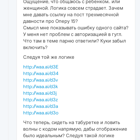
Ощущение, что общаюсь с ребенком.. или
женщиной. Логика совсем страдает. Зачем
мне давать ссылку на пост трехмесячной
давности про Оперу 15?
Смысл мне показывать ошибку одного сайта?
У меня нет проблем с авторизацией в гугл.
Что там в теме парню ответили? Куки забыл
включить?
Следуя той же логике
http://waa.ai/d3E
http://waa.ai/d34
http://waa.ai/d3v
http://waa.ai/d3k
http://waa.ai/d3j
http://waa.ai/d3z
http://waa.ai/d3a
http://waa.ai/d3o
Что теперь, сидеть на табуретке и ловить
волны с кодом напрямую, дабы отображение
было идеальным? Следуя такой логике