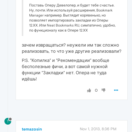
Поставь Оперу Девелопер, и будет тебе счастье.
Ну, почти. Или используй расширения, Bookmark
Manager например. Выглядит корявенько, но
позволяет импортировать закладки из Оперы
12.ХХ. Или Neat Bookmarks RU, симпатично, удобно,
по функционалу как в Опере 12.ХХ
зачем извращаться? неужели им так сложно
реализовать, то что уже другие реализовали?
P.S. "Копилка" и "Рекомендации" вообще
бесполезные фичи, а вот самой нужной
функции "Закладки" нет. Опера не туда
идёшь!
0
T
temazosin
Nov 1, 2013, 8:36 PM