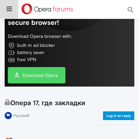
Do more on the web, with a fast and
secure browser!
Download Opera browser with:
built-in ad blocker
battery saver
free VPN
Download Opera
Опера 17, где закладки
Русский
Log in to reply