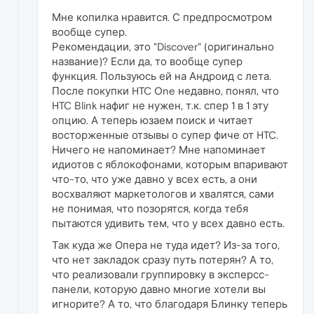
Мне копилка нравится. С предпросмотром
вообще супер.
Рекомендации, это "Discover" (оригинально
название)? Если да, то вообще супер
функция. Пользуюсь ей на Андроид с лета.
После покупки HTC One недавно, понял, что
HTC Blink нафиг не нужен, т.к. спер 1 в 1 эту
опцию. А теперь юзаем поиск и читает
восторженные отзывы о супер фиче от HTC.
Ничего не напоминает? Мне напоминает
идиотов с яблокофонами, которым впаривают
что-то, что уже давно у всех есть, а они
восхваляют маркетологов и хвалятся, сами
не понимая, что позорятся, когда тебя
пытаются удивить тем, что у всех давно есть.
Так куда же Опера не туда идет? Из-за того,
что нет закладок сразу путь потерян? А то,
что реализовали группировку в эксперсс-
панели, которую давно многие хотели вы
игнорите? А то, что благодаря Блинку теперь