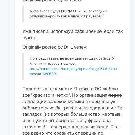
а кто знает будут НОРМАЛЬНЫЕ закладки в
будущих версиях как в яндекс браузере?
Уже писали: используй расширение, если так
нужно.
Originally posted by Dr-Livesey:
Но, представьте, не всем хватает двух сайтов. У
многих интересы пошире.
http://habrahabr.ru/company/opera/blog/181181/#co
mment_6296301
Полностью не к месту. Я тоже в ОС люблю
все "красиво и четко". Но организация
порно
коллекции
залежей музыки в нормальную
библиотеку из 8к треков и складирование 7к
закладок (из которых большинство мертвые,
и не нужно игнорировать эту фразу, она
ключевая!) - совершенно разные вещи. Это
все равно что сравнить операции по