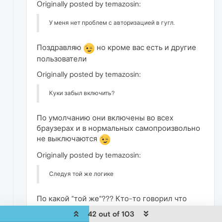
Originally posted by temazosin:
У меня нет проблем с авторизацией в гугл.
Поздравляю
но кроме вас есть и другие
пользователи
Originally posted by temazosin:
Куки забыл включить?
По умолчанию они включены во всех
браузерах и в нормальных самопроизвольно
не выключаются
Originally posted by temazosin:
Следуя той же логике
По какой "той же"??? Кто-то говорил что
Firefox на Blink??? Или что Chrome благодаря
42 out of 103
этому будет всё правильно отображать???