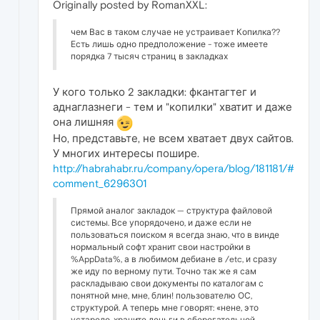
Originally posted by RomanXXL:
чем Вас в таком случае не устраивает Копилка??
Есть лишь одно предположение - тоже имеете
порядка 7 тысяч страниц в закладках
У кого только 2 закладки: фкантагтег и
аднаглазнеги - тем и "копилки" хватит и даже
она лишняя
Но, представьте, не всем хватает двух сайтов.
У многих интересы пошире.
http://habrahabr.ru/company/opera/blog/181181/#
comment_6296301
Прямой аналог закладок — структура файловой
системы. Все упорядочено, и даже если не
пользоваться поиском я всегда знаю, что в винде
нормальный софт хранит свои настройки в
%AppData%, а в любимом дебиане в /etc, и сразу
же иду по верному пути. Точно так же я сам
раскладываю свои документы по каталогам с
понятной мне, мне, блин! пользователю ОС,
структурой. А теперь мне говорят: «нене, это