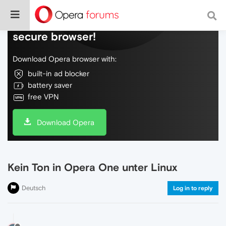
Do more on the web, with a fast and
secure browser!
Download Opera browser with:
built-in ad blocker
battery saver
free VPN
Download Opera
Kein Ton in Opera One unter Linux
Deutsch
Log in to reply