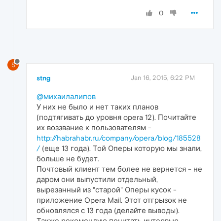
0
S
stng
Jan 16, 2015, 6:22 PM
@михаилалипов
У них не было и нет таких планов
(подтягивать до уровня opera 12). Почитайте
их воззвание к пользователям -
http://habrahabr.ru/company/opera/blog/185528
/
(еще 13 года). Той Оперы которую мы знали,
больше не будет.
Почтовый клиент тем более не вернется - не
даром они выпустили отдельный,
вырезанный из "старой" Оперы кусок -
приложение Opera Mail. Этот отгрызок не
обновлялся с 13 года (делайте выводы).
Также рекомендую почитать интервью