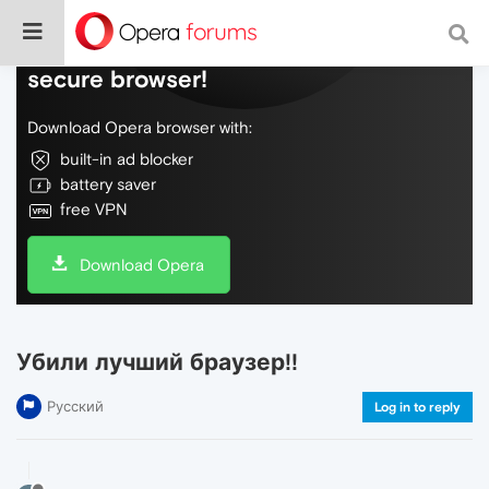
Do more on the web, with a fast and
secure browser!
Download Opera browser with:
built-in ad blocker
battery saver
free VPN
Download Opera
Убили лучший браузер!!
Русский
Log in to reply