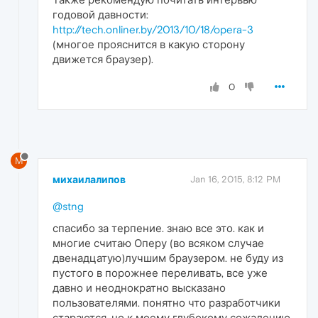
годовой давности:
http://tech.onliner.by/2013/10/18/opera-3
(многое прояснится в какую сторону
движется браузер).
0
М
михаилалипов
Jan 16, 2015, 8:12 PM
@stng
спасибо за терпение. знаю все это. как и
многие считаю Оперу (во всяком случае
двенадцатую)лучшим браузером. не буду из
пустого в порожнее переливать, все уже
давно и неоднократно высказано
пользователями. понятно что разработчики
стараются, но к моему глубокому сожалению