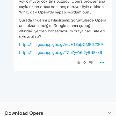
yok olmuyor çok sinir bozucu, Opera browser ana
sayfa ekran ortası bom boş duruyor öyle eskiden
Win10'daki Opera'da yapabiliyordum bunu.
Şurada linklerini paylaştığımız görüntülerde Opera
ana ekranı dediğim Google arama çubuğu
altındaki yerden bahsediyorum oraya nasıl siteleri
ekleyebiliriz?
https://images.app.goo.gl/wtzHTBajvQMRfCXF9
https://images.app.goo.gl/TZpZyAY6r2yBNExX6
0
Download Opera