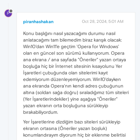
P
piranhashakan
Oct 28, 2024, 5:01 AM
Konu başlığını nasıl yazacağımı durumu nasıl
anlatacağımı tam bilemedim biraz karışık olacak:
Win10'dan Win11'e geçtim 'Opera for Windows'
olan en güncel son sürümü kullanıyorum. Opera
ana ekrana / ana sayfada "Öneriler" yazan ortaya
boşluğa hiç bir İnternet sitesinin kısayolunu Yer
İşaretleri çubuğunda olan sitelerimi kayıt
edemiyorum düzenleyemiyorum. Win10'dayken
ana ekranda Opera'nın kendi adres çubuğunun
altına (soldan sağa doğru) sıraladığımız tüm siteleri
(Yer İşaretlerindekiler) yine aşağıya "Öneriler"
yazan ekranın orta boşluğuna sürükleyip
bırakabiliyordum.
Yer İşaretlerine dizdiğim bazı siteleri sürükleyip
ekranın ortasına (Öneriler yazan boşluk)
konumlandırayım diyorum hiç bir eklenme belirtisi