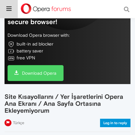
Do more on the web, with a fast and
secure browser!
Download Opera browser with:
built-in ad blocker
battery saver
free VPN
Download Opera
Site Kısayollarını / Yer İşaretlerini Opera
Ana Ekranı / Ana Sayfa Ortasına
Ekleyemiyorum
Türkçe
Log in to reply