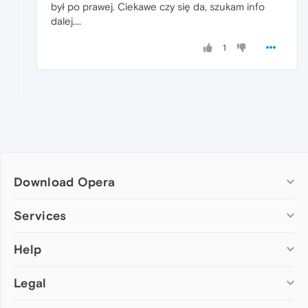
był po prawej. Ciekawe czy się da, szukam info
dalej....
1
Download Opera
Computer browsers
Services
Opera for Windows
Help
Add-ons
Opera for Mac
Opera account
Opera for Linux
Legal
Wallpapers
Help & support
Opera beta version
Opera Ads
Opera blogs
Opera USB