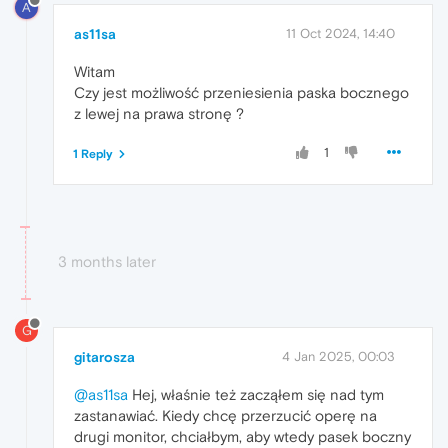
A
as11sa
11 Oct 2024, 14:40
Witam
Czy jest możliwość przeniesienia paska bocznego
z lewej na prawa stronę ?
1
1 Reply
3 months later
G
gitarosza
4 Jan 2025, 00:03
@as11sa
Hej, właśnie też zacząłem się nad tym
zastanawiać. Kiedy chcę przerzucić operę na
drugi monitor, chciałbym, aby wtedy pasek boczny