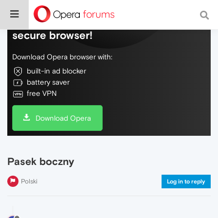
Do more on the web, with a fast and
secure browser!
Download Opera browser with:
built-in ad blocker
battery saver
free VPN
Download Opera
Pasek boczny
Polski
Log in to reply