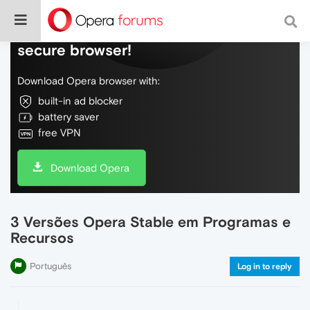
Do more on the web, with a fast and
secure browser!
Download Opera browser with:
built-in ad blocker
battery saver
free VPN
Download Opera
3 Versões Opera Stable em Programas e
Recursos
Português
Log in to reply