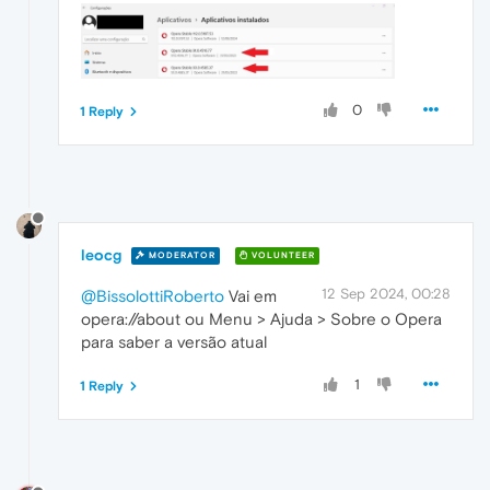
0
1 Reply
leocg
MODERATOR
VOLUNTEER
12 Sep 2024, 00:28
@BissolottiRoberto
Vai em
opera://about ou Menu > Ajuda > Sobre o Opera
para saber a versão atual
1
1 Reply