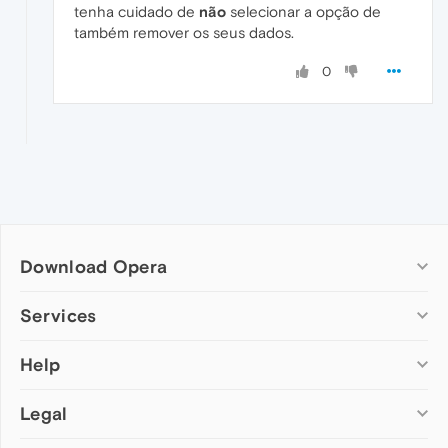
tenha cuidado de
não
selecionar a opção de
também remover os seus dados.
0
Download Opera
Computer browsers
Services
Opera for Windows
Help
Add-ons
Opera for Mac
Opera account
Opera for Linux
Legal
Wallpapers
Help & support
Opera beta version
Opera Ads
Opera blogs
Opera USB