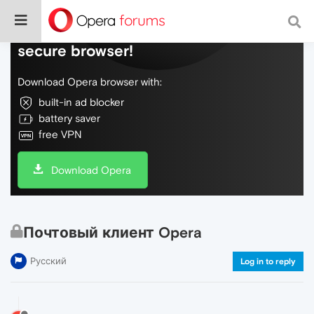
Do more on the web, with a fast and
secure browser!
Download Opera browser with:
built-in ad blocker
battery saver
free VPN
Download Opera
Почтовый клиент Opera
Русский
Log in to reply