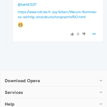
@taktik1337
https://www.ndr.de/n-joy/leben/Warum-Kommas-
so-wichtig-sind,deutschesprache150.html
0
Download Opera
Computer browsers
Services
Opera for Windows
Help
Add-ons
Opera for Mac