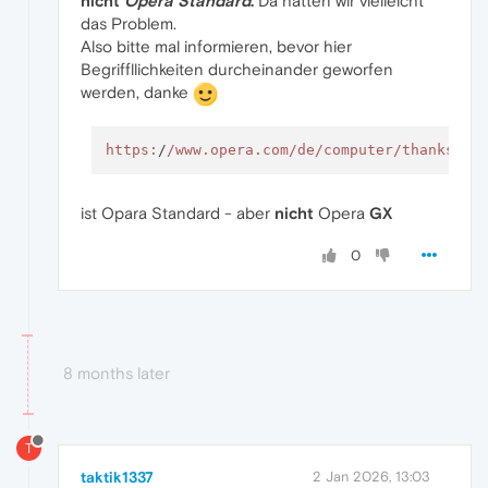
nicht
Opera Standard
.
Da hätten wir vielleicht
das Problem.
Also bitte mal informieren, bevor hier
Begriffllichkeiten durcheinander geworfen
werden, danke
https:
/
/www.opera.com/de
/computer/thanks
ist Opara Standard - aber
nicht
Opera
GX
0
8 months later
T
taktik1337
2 Jan 2026, 13:03