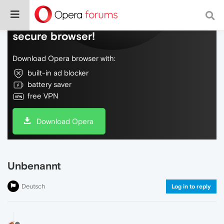
Do more on the web, with a fast and
secure browser!
Download Opera browser with:
built-in ad blocker
battery saver
free VPN
Download Opera
Unbenannt
Deutsch
Log in to reply