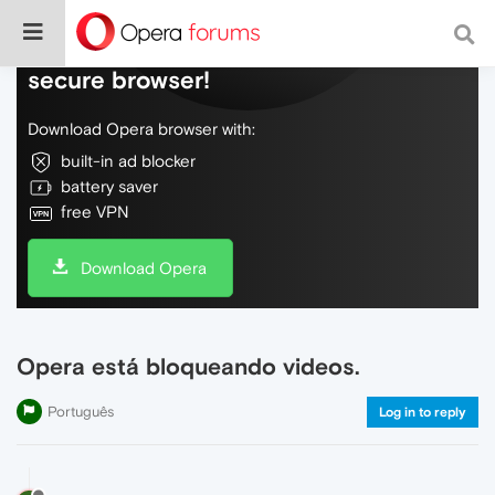
Do more on the web, with a fast and
secure browser!
Download Opera browser with:
built-in ad blocker
battery saver
free VPN
Download Opera
Opera está bloqueando videos.
Português
Log in to reply