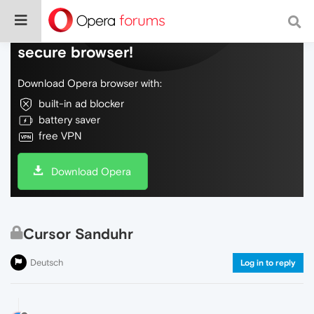
Do more on the web, with a fast and
secure browser!
Download Opera browser with:
built-in ad blocker
battery saver
free VPN
Download Opera
Cursor Sanduhr
Deutsch
Log in to reply