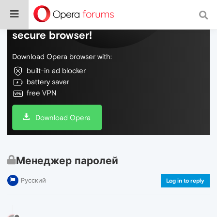
Do more on the web, with a fast and
secure browser!
Download Opera browser with:
built-in ad blocker
battery saver
free VPN
Download Opera
Менеджер паролей
Русский
Log in to reply