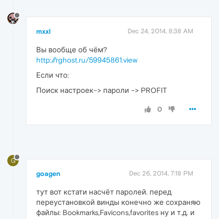
mxxl
Dec 24, 2014, 8:38 AM
Вы вообще об чём?
http://rghost.ru/59945861.view
Если что:
Поиск настроек–> пароли –> PROFIT
0
G
goagen
Dec 26, 2014, 7:18 PM
тут вот кстати насчёт паролей. перед
переустановкой винды конечно же сохраняю
файлы: Bookmarks,Favicons,favorites ну и т.д. и