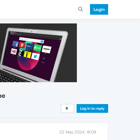
Login
be
Log in to reply
22 May 2024, 18:09