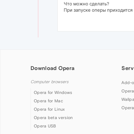
Что можно сделать?
При запуске оперы приходится з
Download Opera
Serv
Computer browsers
Add-o
Opera
Opera for Windows
Wallp
Opera for Mac
Opera
Opera for Linux
Opera beta version
Opera USB