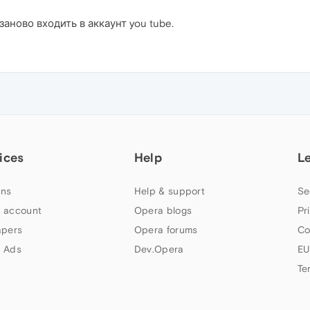
аново входить в аккаунт you tube.
ices
Help
L
ns
Help & support
Se
 account
Opera blogs
Pr
apers
Opera forums
Co
 Ads
Dev.Opera
EU
Te