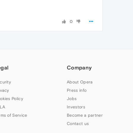
0
egal
Company
curity
About Opera
ivacy
Press info
okies Policy
Jobs
LA
Investors
rms of Service
Become a partner
Contact us