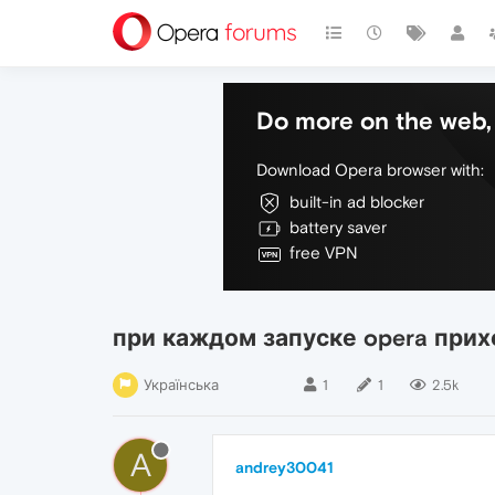
Do more on the web, 
Download Opera browser with:
built-in ad blocker
battery saver
free VPN
при каждом запуске opera прихо
Українська
1
1
2.5k
A
andrey30041