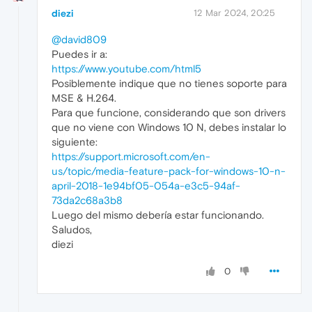
diezi
12 Mar 2024, 20:25
@david809
Puedes ir a:
https://www.youtube.com/html5
Posiblemente indique que no tienes soporte para
MSE & H.264.
Para que funcione, considerando que son drivers
que no viene con Windows 10 N, debes instalar lo
siguiente:
https://support.microsoft.com/en-
us/topic/media-feature-pack-for-windows-10-n-
april-2018-1e94bf05-054a-e3c5-94af-
73da2c68a3b8
Luego del mismo debería estar funcionando.
Saludos,
diezi
0