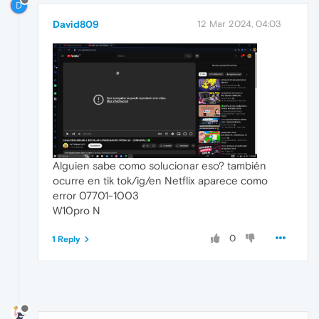
D
David809
12 Mar 2024, 04:03
Alguien sabe como solucionar eso? también
ocurre en tik tok/ig/en Netflix aparece como
error 07701-1003
W10pro N
0
1 Reply