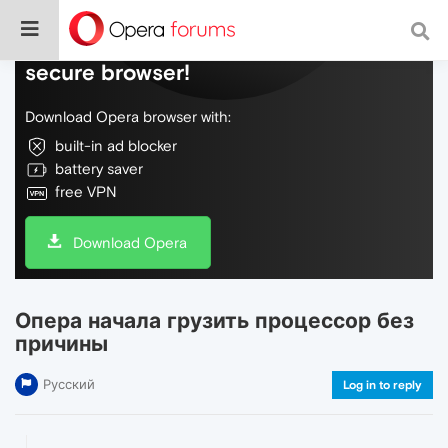
Do more on the web, with a fast and
secure browser!
Download Opera browser with:
built-in ad blocker
battery saver
free VPN
Download Opera
Опера начала грузить процессор без
причины
Русский
Log in to reply