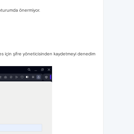
e oturumda önermiyor.
res için şifre yöneticisinden kaydetmeyi denedim