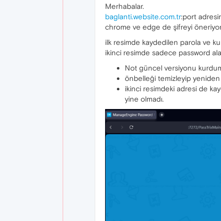
Merhabalar.
baglanti.website.com.tr
:port adresi
chrome ve edge de şifreyi öneriyor
ilk resimde kaydedilen parola ve kull
ikinci resimde sadece password al
Not güncel versiyonu kurdu
önbelleği temizleyip yeniden
ikinci resimdeki adresi de k
yine olmadı.