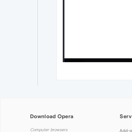
Download Opera
Serv
Computer browsers
Add-o