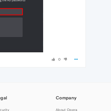
0
egal
Company
curity
About Opera