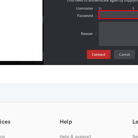
ices
Help
L
ns
Help & support
Se