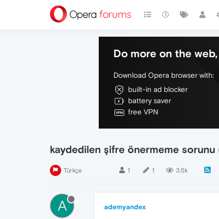
Do more on the web, 
Download Opera browser with:
built-in ad blocker
battery saver
free VPN
kaydedilen şifre önermeme sorunu (a
Türkçe
1
1
3.5k
A
ademyandex