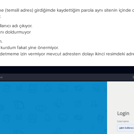
ne (temsili adres) girdiğimde kaydettiğim parola aynı sitenin içind
.
anıcı adı çıkıyor.
anı doldurmuyor
m.
 kurdum fakat yine önermiyor.
aydetmeme izin vermiyor mevcut adresten dolayı ikinci resimdeki ad