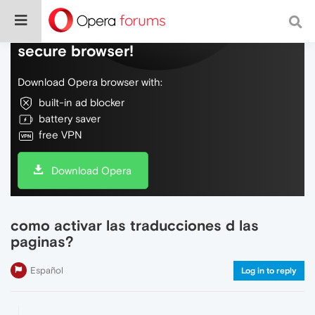
Do more on the web, with a fast and
secure browser!
Download Opera browser with:
built-in ad blocker
battery saver
free VPN
Download Opera
como activar las traducciones d las
paginas?
Español
Log in to reply