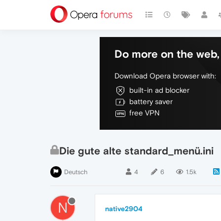
Do more on the web, 
Download Opera browser with:
built-in ad blocker
battery saver
free VPN
Die gute alte standard_menü.ini
Deutsch
4
6
1.5k
N
native2904