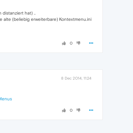
istanziert hat) ..
e alte (beliebig erweiterbare) Kontextmenu.ini
0
8 Dec 2014, 11:24
tMenus
0