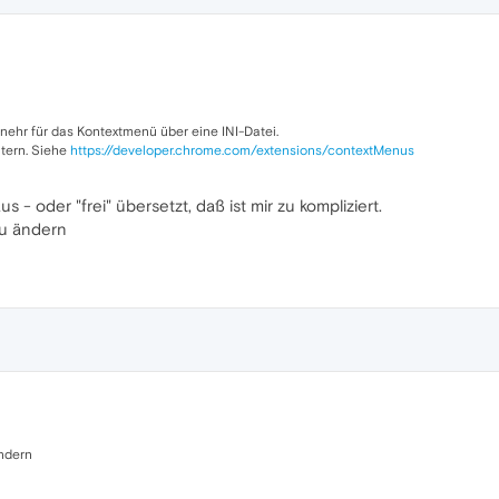
mnehr für das Kontextmenü über eine INI-Datei.
itern. Siehe
https://developer.chrome.com/extensions/contextMenus
us - oder "frei" übersetzt, daß ist mir zu kompliziert.
zu ändern
ändern