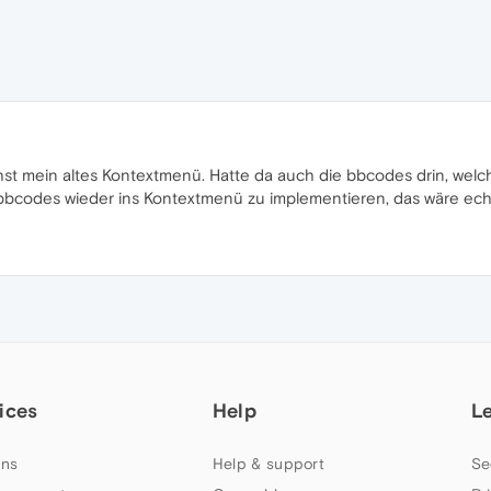
chst mein altes Kontextmenü. Hatte da auch die bbcodes drin, welc
bbcodes wieder ins Kontextmenü zu implementieren, das wäre echt
ices
Help
L
ns
Help & support
Se