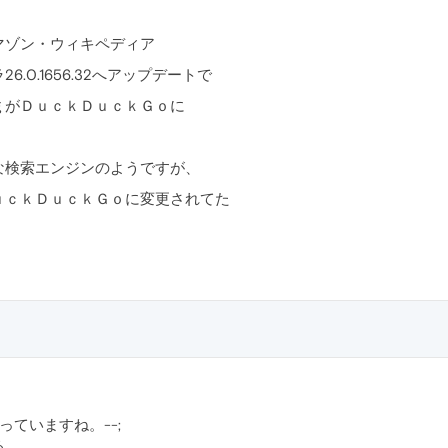
マゾン・ウィキペディア
.0.1656.32へアップデートで
ｇがＤｕｃｋＤｕｃｋＧｏに
な検索エンジンのようですが、
ｕｃｋＤｕｃｋＧｏに変更されてた
っていますね。--;
る。