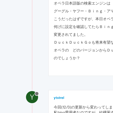
オペラ日本語版の検索エンジンは
グーグル・ヤフー・Ｂｉｎｇ・ア
こうだったはずですが、本日オペラ26
何げに設定を確認してたらＢｉｎ
変更されてました。
ＤｕｃｋＤｕｃｋＧｏも将来有望
オペラの どのバージョンからＤ
のでしょうか？
Y
ytstrel
今回(12/3)の更新から変わってしま
私bing愛用者なのですが、結構困