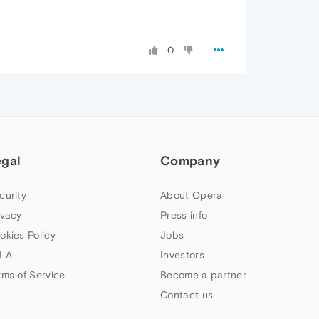
0
egal
Company
curity
About Opera
ivacy
Press info
okies Policy
Jobs
LA
Investors
rms of Service
Become a partner
Contact us