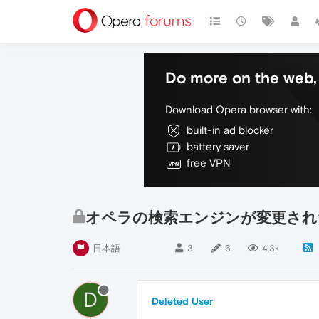
Do more on the web, 
Download Opera browser with:
built-in ad blocker
battery saver
free VPN
オペラの検索エンジンが変更され
日本語
3
6
4.3k
D
Deleted User