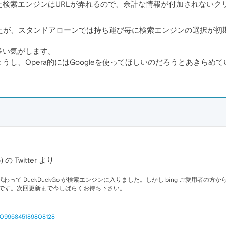
検索エンジンはURLが弄れるので、余計な情報が付加されないク
したが、スタンドアローンでは持ち運び毎に検索エンジンの選択が
多い気がします。
し、Opera的にはGoogleを使ってほしいのだろうとあきらめ
p) の Twitter より
ing に代わって DuckDuckGo が検索エンジンに入りました。しかし bing ご愛
更中です。次回更新まで今しばらくお待ち下さい。
/560995845189808128