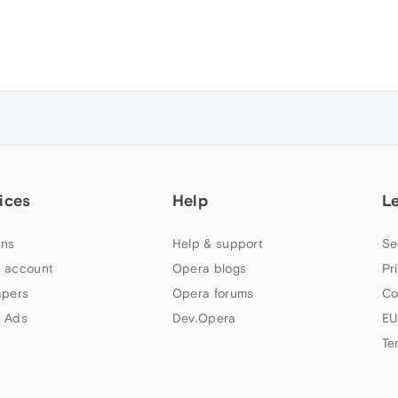
ices
Help
L
ns
Help & support
Se
 account
Opera blogs
Pr
apers
Opera forums
Co
 Ads
Dev.Opera
EU
Te