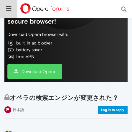
Do more on the web, with a fast and
secure browser!
Download Opera browser with:
built-in ad blocker
battery saver
free VPN
Download Opera
オペラの検索エンジンが変更された？
日本語
Log in to reply