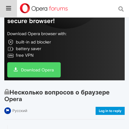
Do more on the web, with a fast and
secure browser!
Download Opera browser with:
built-in ad blocker
battery saver
free VPN
Download Opera
Несколько вопросов о браузере
Opera
Русский
Log in to reply