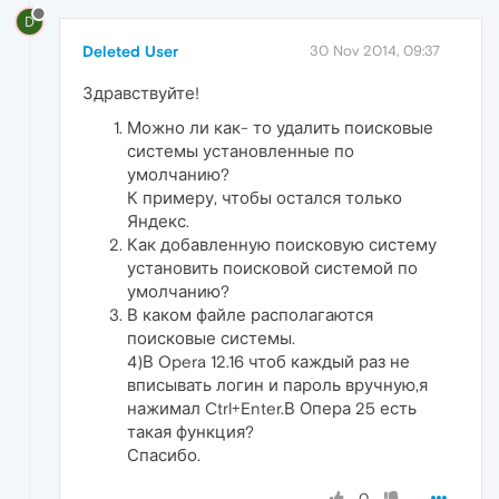
D
Deleted User
30 Nov 2014, 09:37
Здравствуйте!
Можно ли как- то удалить поисковые
системы установленные по
умолчанию?
К примеру, чтобы остался только
Яндекс.
Как добавленную поисковую систему
установить поисковой системой по
умолчанию?
В каком файле располагаются
поисковые системы.
4)В Opera 12.16 чтоб каждый раз не
вписывать логин и пароль вручную,я
нажимал Ctrl+Enter.В Опера 25 есть
такая функция?
Спасибо.
0