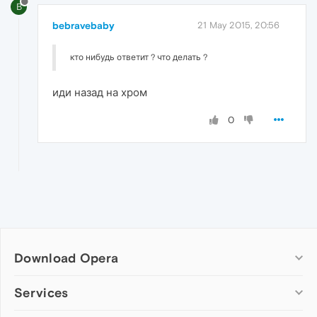
B
bebravebaby
21 May 2015, 20:56
кто нибудь ответит ? что делать ?
иди назад на хром
0
Download Opera
Computer browsers
Services
Opera for Windows