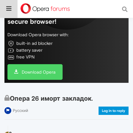
Do more on the web, with a fast and
secure browser!
Download Opera browser with:
built-in ad blocker
battery saver
free VPN
Download Opera
Опера 26 иморт закладок.
Русский
Log in to reply