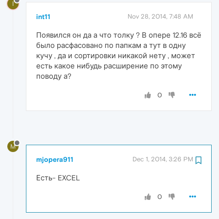
I
int11
Nov 28, 2014, 7:48 AM
Появился он да а что толку ? В опере 12.16 всё
было расфасовано по папкам а тут в одну
кучу , да и сортировки никакой нету , может
есть какое нибудь расширение по этому
поводу а?
0
M
mjopera911
Dec 1, 2014, 3:26 PM
Есть- EXCEL
0