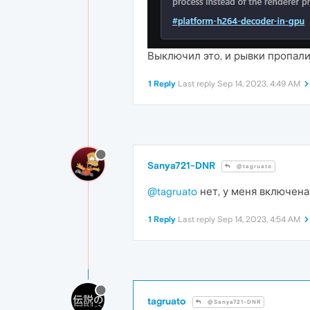
Выключил это, и рывки пропали
1 Reply
Last reply
Sep 14, 2023, 4:49 AM
Sanya721-DNR
@tagruato
@tagruato
нет, у меня включена
1 Reply
Last reply
Sep 14, 2023, 4:54 AM
tagruato
@Sanya721-DNR