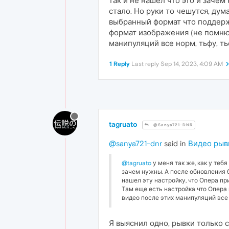
так и не нашел что это и зачем
стало. Но руки то чешутся, дум
выбранный формат что поддержи
формат изображения (не помню н
манипуляций все норм, тьфу, ть
1 Reply
Last reply
Sep 14, 2023, 4:09 AM
tagruato
@Sanya721-DNR
@sanya721-dnr
said in
Видео рывк
@tagruato
у меня так же, как у тебя н
зачем нужны. А после обновления бы
нашел эту настройку, что Опера п
Там еще есть настройка что Опера 
видео после этих манипуляций все 
Я выяснил одно, рывки только 