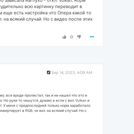
 зависала наглухо - откл. Vulkan, норм
инудительно всю картинку переводит в
 еще есть настройка что Опера какой то
 на всякий случай. Но с видео после этих
0
Sep 14, 2023, 4:09 AM
пойму, все вроде пролистал, так и не нашел что это и
. Но руки то чешутся, думаю а если с вкл. Vulkan и
. У меня с предпоследней только норм заработало.
вертирует в RGB, че вкл. на всякий случай. Но с