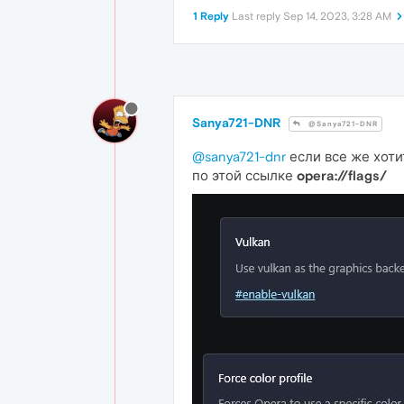
1 Reply
Last reply
Sep 14, 2023, 3:28 AM
Sanya721-DNR
@Sanya721-DNR
@sanya721-dnr
если все же хоти
по этой ссылке
opera://flags/