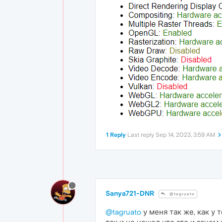
1 Reply
Last reply
Sep 14, 2023, 3:59 AM
Sanya721-DNR
@tagruato
@tagruato
у меня так же, как у те