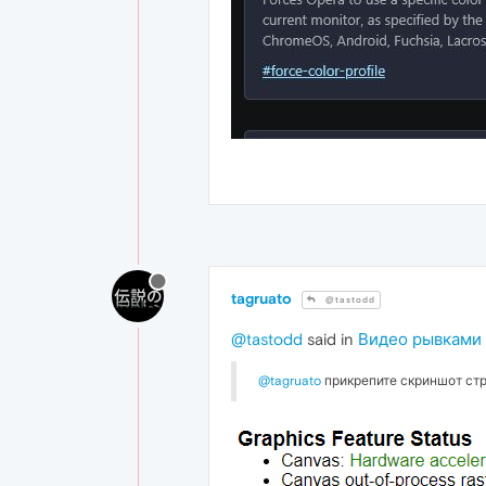
tagruato
@tastodd
@tastodd
said in
Видео рывками и
@tagruato
прикрепите скриншот с