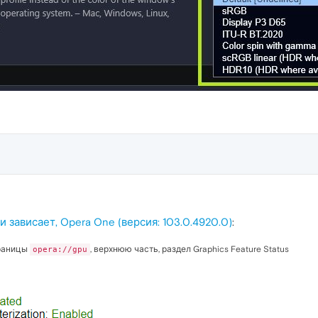
 зависает, Opera One (версия: 103.0.4920.0)
:
траницы
, верхнюю часть, раздел Graphics Feature Status
opera://gpu