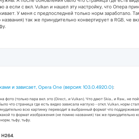
 нужны. А после обновления было что страница где есть видео
аю а если с вкл. Vulkan и нашел эту настройку, что Опера пр
вает. У меня с предпоследней только норм заработало. Там
азвания) так же принудительно конвертирует в RGB, че вкл.
фу.
ами и зависает, Opera One (версия: 103.0.4920.0)
:
а фото (только пара вкл. это (Direct... и Vulkan). Что дают Skia... и Raw... не 
ло что страница где есть видео зависала наглухо - откл. Vulkan, норм стало
ринудительно всю картинку переводит в выбранный формат что поддерживает
какой то формат изображения (не помню названия) так же принудительно кон
норм, тьфу, тьфу.
с
H264
.