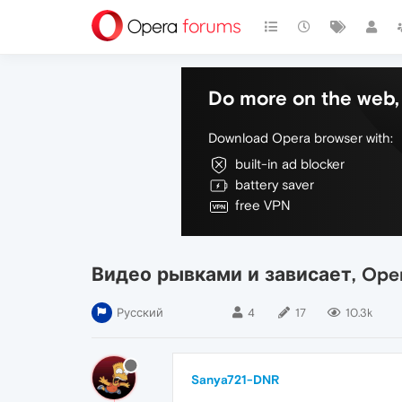
Do more on the web, 
Download Opera browser with:
built-in ad blocker
battery saver
free VPN
Видео рывками и зависает, Oper
Русский
4
17
10.3k
Sanya721-DNR