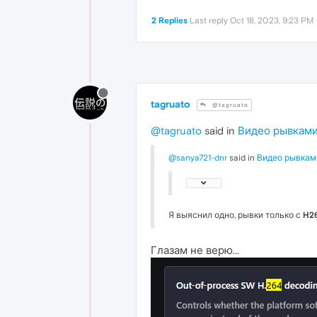
2 Replies
Last reply
Oct 18, 2023, 9:23 PM
tagruato
@tagruato
@tagruato
said in
Видео рывками 
@sanya721-dnr
said in
Видео рывками
Я выяснил одно, рывки только с
H2
Глазам не верю...