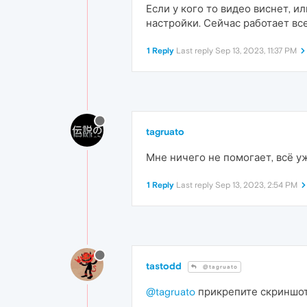
Если у кого то видео виснет, и
настройки. Сейчас работает вс
1 Reply
Last reply
Sep 13, 2023, 11:37 PM
tagruato
Мне ничего не помогает, всё у
1 Reply
Last reply
Sep 13, 2023, 2:54 PM
tastodd
@tagruato
@tagruato
прикрепите скриншо