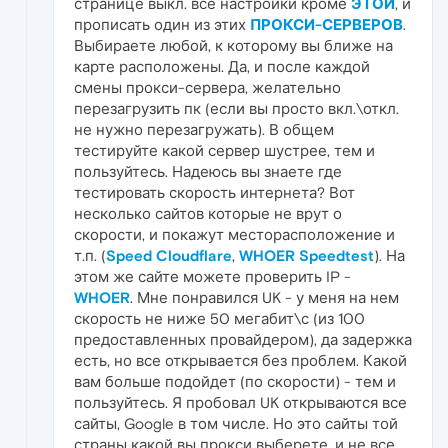
странице выкл. все настройки кроме
ЭТОЙ
, и
прописать один из этих
ПРОКСИ-СЕРВЕРОВ
.
Выбираете любой, к которому вы ближе на
карте расположены. Да, и после каждой
смены прокси-сервера, желательно
перезагрузить пк (если вы просто вкл.\откл.
не нужно перезагружать). В общем
тестируйте какой сервер шустрее, тем и
пользуйтесь. Надеюсь вы знаете где
тестировать скорость интернета? Вот
несколько сайтов которые не врут о
скорости, и покажут месторасположение и
т.п. (
Speed Cloudflare
,
WHOER Speedtest
). На
этом же сайте можете проверить IP -
WHOER
. Мне понравился UK - у меня на нем
скорость не ниже 50 мегабит\с (из 100
предоставленных провайдером), да задержка
есть, но все открывается без проблем. Какой
вам больше подойдет (по скорости) - тем и
пользуйтесь. Я пробовал UK открываются все
сайты, Google в том числе. Но это сайты той
страны какой вы прокси выберете, и не все