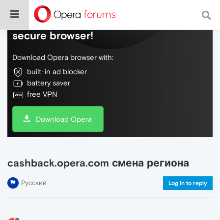
Do more on the web, with a fast and
secure browser!
Download Opera browser with:
built-in ad blocker
battery saver
free VPN
Download Opera
cashback.opera.com смена региона
Русский
Log in to reply