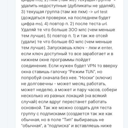
удалить недоступные (дубликаты не удаляй),
3) текущая группа (там же пкм) -> url test
(дождаться проверки, на последнем будет
цифра ms), 4) повтор п. 2) после теста url.
Удаляй те что больше 300 млс (чем меньше
тем лучше), 5) повтор п. 1) и так же отсей
(удали) те что больше 60 млс (чем меньше
тем лучше). Запускаешь ключ - лкм и enter,
если ключ доступный то все заработает и в
нижнем окне программы пойдет
соединение. Если нужен будет VPN то вверху
окна ставишь галочку "Режим TUN", но
попробуй сначала без нее. "Носки" (ключи)
не долговечны - может месяц работать,
может неделю, а может и пару часов, собери
несколько из разных локаций (на всякий
случай) если вдруг перестанет работать
основной. Так же можно создать для теста
группу с подписками (создается так же как
обычная, но в поле "Тип" выбираешь не
"обычная", а "подписка" и вставляешь ниже