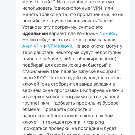
меняет твой IP. На пк вообще не советую
использовать "однокнопочные" VPN (или
менять только на те что пропатченные, но не
российские), лучше использовать "носки".
Установи эту программу, считаю это
идеальный
вариант для Windows -
NekoRay.
Носки найдешь в этих телеграмм каналах
Alien VPN
и
VPN ключи
. Не все ключи могут у
тебя работать, некоторые будут недоступны
(либо не рабочие, либо заблокированные) -
подбирай для своей локации быстрый и
стабильный. При первом запуске выбирай "
ядро XRAY". Потом создай группу для тестов
ключей (она отобразится ввиде вкладки в
верхнем окне программы). Копируешь ключи
и в верхнем окне программы (на созданной
группе) пкм - "добавить профиль из буфера
обмена". Проверять скорость и
работоспособность ключа пкм на любом
ключе - 1) текущая группа -> tcp ping
(дождаться проверки, на последнем будет
цифра ms), 2) пкм (там же) текущая группа ->