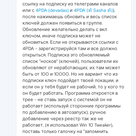
ссылку на подписку из телеграмм каналов
или с
4PDA (devadas)
и
4PDA (ॐ Sasha ॐ)
),
после нажимаешь обновить и весь список
ключей должен появиться в группе.
Обновление желательно делать с вкл
ключом, иначе подписка может не
обновиться. Если не открываются ссылки с
4PDA - зарегистрируйся там и все должно
открыться. Подписка это обновляемый
список "носков" (ключей), пользователи их
обновляют от неработающих, их там может
быть от 100 и 10000. Но не вариант что из
подписки ключ подойдет твоей локации, и
если он у тебя будет не рабочий, то у кого то
он будет работать. Программа откроется в
трее - не ставь запуск с системой он не
работает (используй сторонние программы
по добавлению в автозапуск), ручное
добавление через реестр так же не
работает, (я использовал Win 10 Tweaker),
поставь только галочку на "запомнить