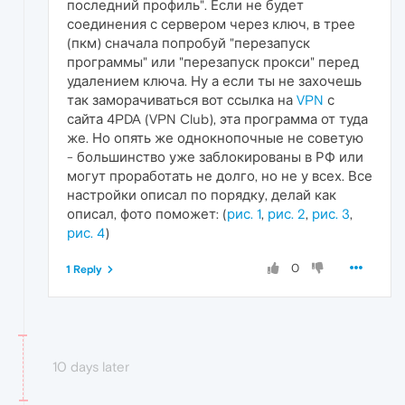
последний профиль". Если не будет
соединения с сервером через ключ, в трее
(пкм) сначала попробуй "перезапуск
программы" или "перезапуск прокси" перед
удалением ключа. Ну а если ты не захочешь
так заморачиваться вот ссылка на
VPN
с
сайта 4PDA (VPN Club), эта программа от туда
же. Но опять же однокнопочные не советую
- большинство уже заблокированы в РФ или
могут проработать не долго, но не у всех. Все
настройки описал по порядку, делай как
описал, фото поможет: (
рис. 1
,
рис. 2
,
рис. 3
,
рис. 4
)
0
1 Reply
10 days later