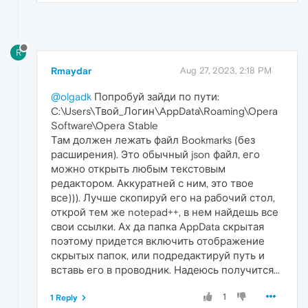
R
Rmaydar
Aug 27, 2023, 2:18 PM
@olgadk
Попробуй зайди по пути:
C:\Users\Твой_Логин\AppData\Roaming\Opera
Software\Opera Stable
Там должен лежать файл Bookmarks (без
расширения). Это обычный json файл, его
можно открыть любым текстовым
редактором. Аккуратней с ним, это твое
все))). Лучше скопируй его на рабочий стол,
открой тем же notepad++, в нем найдешь все
свои ссылки. Ах да папка AppData скрытая
поэтому придется включить отображение
скрытых папок, или подредактируй путь и
вставь его в проводник. Надеюсь получится...
1
1 Reply