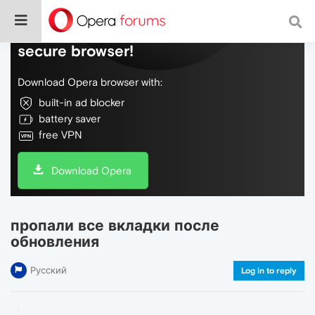
Do more on the web, with a fast and
secure browser!
Download Opera browser with:
built-in ad blocker
battery saver
free VPN
Download Opera
пропали все вкладки после
обновления
Русский
Log in to reply