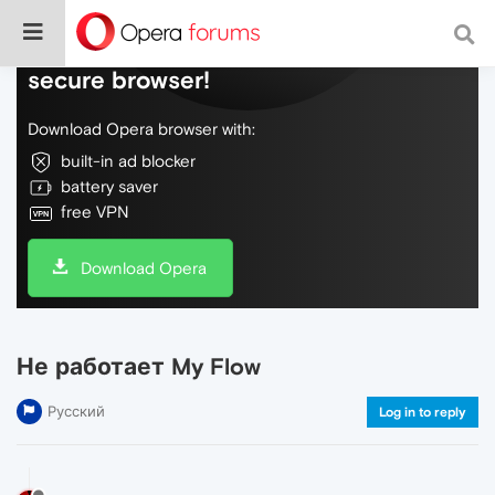
Do more on the web, with a fast and
secure browser!
Download Opera browser with:
built-in ad blocker
battery saver
free VPN
Download Opera
Не работает My Flow
Русский
Log in to reply