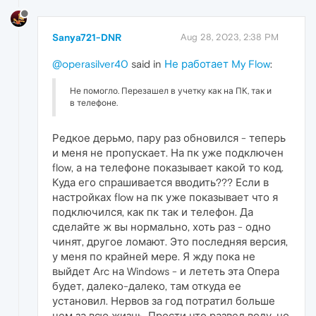
Sanya721-DNR
Aug 28, 2023, 2:38 PM
@operasilver40
said in
Не работает My Flow
:
Не помогло. Перезашел в учетку как на ПК, так и
в телефоне.
Редкое дерьмо, пару раз обновился - теперь
и меня не пропускает. На пк уже подключен
flow, а на телефоне показывает какой то код.
Куда его спрашивается вводить??? Если в
настройках flow на пк уже показывает что я
подключился, как пк так и телефон. Да
сделайте ж вы нормально, хоть раз - одно
чинят, другое ломают. Это последняя версия,
у меня по крайней мере. Я жду пока не
выйдет Arc на Windows - и лететь эта Опера
будет, далеко-далеко, там откуда ее
установил. Нервов за год потратил больше
чем за всю жизнь. Прости что развел воду, но