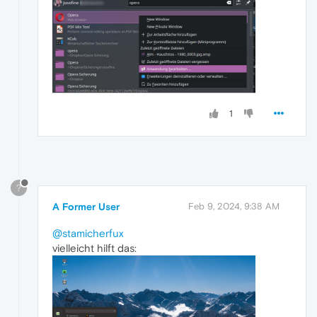
1
?
A Former User
Feb 9, 2024, 9:38 AM
@stamicherfux
vielleicht hilft das: