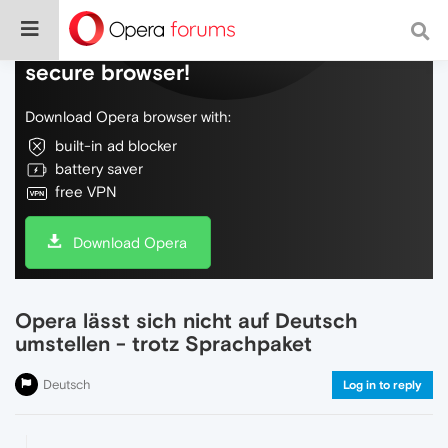
Do more on the web, with a fast and
secure browser!
Download Opera browser with:
built-in ad blocker
battery saver
free VPN
Download Opera
Opera lässt sich nicht auf Deutsch
umstellen - trotz Sprachpaket
Deutsch
Log in to reply