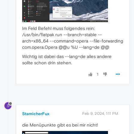
Im Feld Befehl muss folgendes rein:
/usr/bin/flatpak run --branch=stable --
arch=x86_64 --command=opera --file-forwarding
com.opera.Opera @@u %U --lang=de @@
Wichtig ist dabei das --lang=de alles andere
sollte schon drin stehen.
1
S
StamicherFux
Feb 9, 2024, 1:11 PM
die Menüpunkte gibt es bei mir nicht!