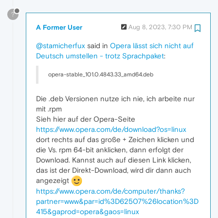
?
A Former User
Aug 8, 2023, 7:30 PM
@stamicherfux
said in
Opera lässt sich nicht auf
Deutsch umstellen - trotz Sprachpaket
:
opera-stable_101.0.4843.33_amd64.deb
Die .deb Versionen nutze ich nie, ich arbeite nur
mit .rpm
Sieh hier auf der Opera-Seite
https://www.opera.com/de/download?os=linux
dort rechts auf das große + Zeichen klicken und
die Vs. rpm 64-bit anklicken, dann erfolgt der
Download. Kannst auch auf diesen Link klicken,
das ist der Direkt-Download, wird dir dann auch
angezeigt
https://www.opera.com/de/computer/thanks?
partner=www&par=id%3D62507%26location%3D
415&gaprod=opera&gaos=linux