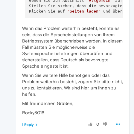
Gehen Sie zum Abschnitt 
"Allgemein"
 auf der 
Stellen Sie sicher, dass 
die
 bevorzugte Spr
Klicken Sie auf 
"Seiten laden"
 und überprüf
Wenn das Problem weiterhin besteht, könnte es
sein, dass die Spracheinstellungen von Ihrem
Betriebssystem überschrieben werden. In diesem
Fall müssten Sie möglicherweise die
Systemspracheinstellungen überprüfen und
sicherstellen, dass Deutsch als bevorzugte
Sprache eingestellt ist.
Wenn Sie weitere Hilfe benötigen oder das
Problem weiterhin besteht, zögern Sie bitte nicht,
uns zu kontaktieren. Wir sind hier, um Ihnen zu
helfen.
Mit freundlichen Grüßen,
Rocky8016
0
1 Reply