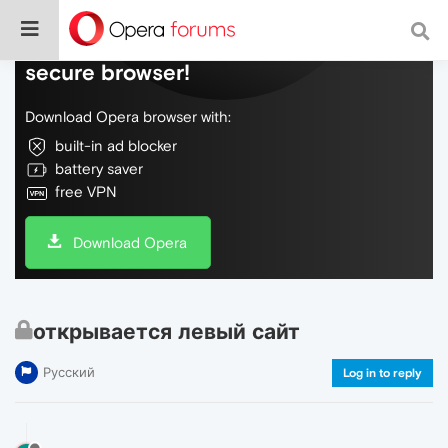
Do more on the web, with a fast and
secure browser!
Download Opera browser with:
built-in ad blocker
battery saver
free VPN
Download Opera
открывается левый сайт
Русский
Log in to reply