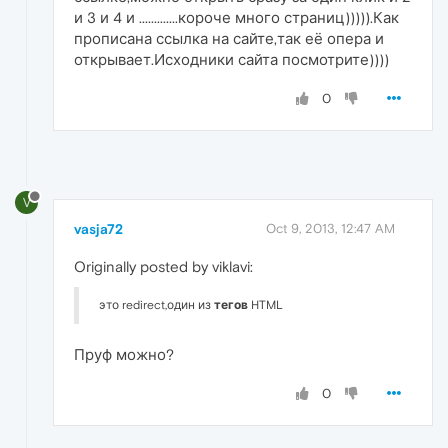
и 3 и 4 и .............короче много страниц))))).Как
прописана ссылка на сайте,так её опера и
открывает.Исходники сайта посмотрите))))
0
V
vasja72
Oct 9, 2013, 12:47 AM
Originally posted by viklavi:
это redirect,один из
тегов
HTML
Пруф можно?
0