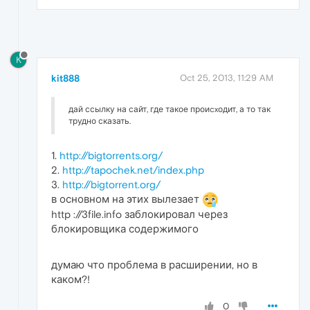
K
kit888
Oct 25, 2013, 11:29 AM
дай ссылку на сайт, где такое проиcxодит, а то так
трудно сказать.
1.
http://bigtorrents.org/
2.
http://tapochek.net/index.php
3.
http://bigtorrent.org/
в основном на этих вылезает
http ://3file.info заблокировал через
блокировщика содержимого
думаю что проблема в расширении, но в
каком?!
0