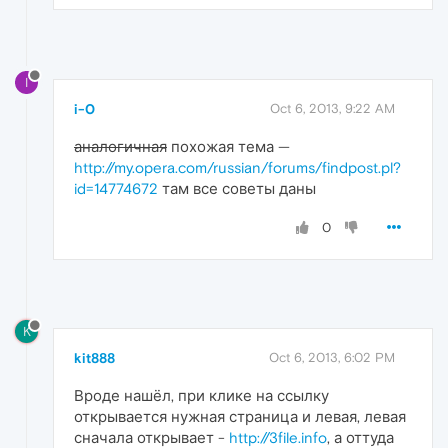
I
i-0
Oct 6, 2013, 9:22 AM
аналогичная
похожая тема —
http://my.opera.com/russian/forums/findpost.pl?
id=14774672
там все советы даны
0
K
kit888
Oct 6, 2013, 6:02 PM
Вроде нашёл, при клике на ссылку
открывается нужная страница и левая, левая
сначала открывает -
http://3file.info
, а оттуда