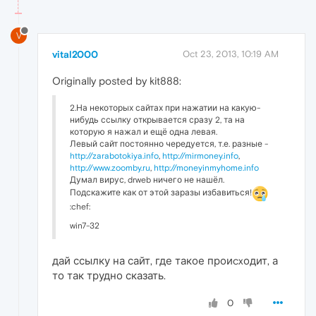
V
vital2000
Oct 23, 2013, 10:19 AM
Originally posted by kit888:
2.На некоторых сайтах при нажатии на какую-
нибудь ссылку открывается сразу 2, та на
которую я нажал и ещё одна левая.
Левый сайт постоянно чередуется, т.е. разные -
http://zarabotokiya.info
,
http://mirmoney.info
,
http://www.zoomby.ru
,
http://moneyinmyhome.info
Думал вирус, drweb ничего не нашёл.
Подскажите как от этой заразы избавиться!
:chef:
win7-32
дай ссылку на сайт, где такое проиcxодит, а
то так трудно сказать.
0