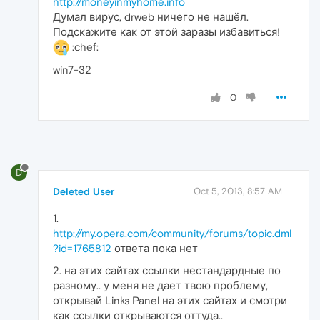
http://moneyinmyhome.info
Думал вирус, drweb ничего не нашёл.
Подскажите как от этой заразы избавиться!
:chef:
win7-32
0
D
Deleted User
Oct 5, 2013, 8:57 AM
1.
http://my.opera.com/community/forums/topic.dml
?id=1765812
ответа пока нет
2. на этих сайтах ссылки нестандардные по
разному.. у меня не дает твою проблему,
открывай Links Panel на этих сайтах и смотри
как ссылки открываются оттуда..