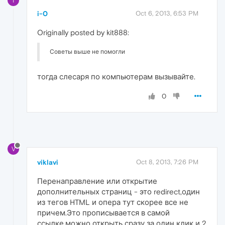
I
i-0
Oct 6, 2013, 6:53 PM
Originally posted by kit888:
Советы выше не помогли
тогда слесаря по компьютерам вызывайте.
0
V
viklavi
Oct 8, 2013, 7:26 PM
Перенаправление или открытие
дополнительных страниц - это redirect,один
из тегов HTML и опера тут скорее все не
причем.Это прописывается в самой
ссылке,можно открыть сразу за один клик и 2