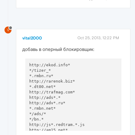
V
vital2000
Oct 25, 2013, 12:22 PM
добавь в оперный блокировщик:
http://ekod.info*

*/tizer_*

*.rmbn.ru*

http://rarenok.biz*

*.dt00.net*

http://trafmag.com*

http://ads*.*

http://adv*.ru*

*.rmbn.net*

*/ads/*

*/bn.*

http://js*.redtram.*.js

http://am15.net*
