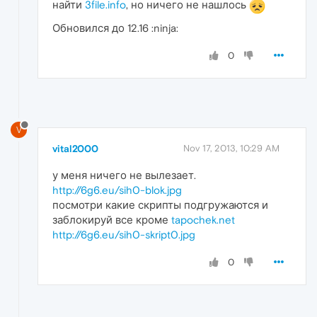
найти
3file.info
, но ничего не нашлось
Обновился до 12.16 :ninja:
0
V
vital2000
Nov 17, 2013, 10:29 AM
у меня ничего не вылезает.
http://6g6.eu/sih0-blok.jpg
посмотри какие скрипты подгружаются и
заблокируй все кроме
tapochek.net
http://6g6.eu/sih0-skript0.jpg
0