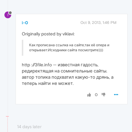
I
i-0
Oct 9, 2013, 1:46 PM
Originally posted by viklavi:
Как прописана ссылка на сайте,так её опера и
открывает.Исходники сайта посмотрите))))
http ://3file.info — известная гадость,
редиректящая на сомнительные сайты.
автор топика подхватил какую-то дрянь, а
теперь найти не может.
0
14 days later