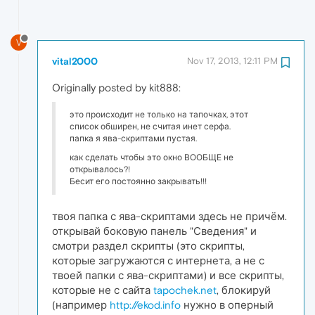
V
vital2000
Nov 17, 2013, 12:11 PM
Originally posted by kit888:
это происходит не только на тапочках, этот
список обширен, не считая инет серфа.
папка я ява-скриптами пустая.
как сделать чтобы это окно ВООБЩЕ не
открывалось?!
Бесит его постоянно закрывать!!!
твоя папка с ява-скриптами здесь не причём.
открывай боковую панель "Сведения" и
смотри раздел скрипты (это скрипты,
которые загружаются с интернета, а не с
твоей папки с ява-скриптами) и все скрипты,
которые не с сайта
tapochek.net
, блокируй
(например
http://ekod.info
нужно в оперный