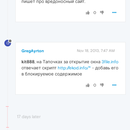
пишет про вредоносный сайт.
0
G
GregAyrton
Nov 18, 2013, 7:47 AM
kit888
, на Тапочках за открытие окна
3file.info
отвечает скрипт
http://ekod.info/*
- добавь его
в блокируемое содержимое
0
17 days later