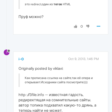
это redirect,один из
тегов
HTML
Пруф можно?
0
I
i-0
Oct 9, 2013, 1:46 PM
Originally posted by viklavi:
Как прописана ссылка на сайте,так её опера и
открывает.Исходники сайта посмотрите))))
http ://3file.info — известная гадость,
редиректящая на сомнительные сайты.
автор топика подхватил какую-то дрянь, а
теперь найти не может.