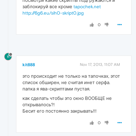
посмотри какие скрипты подгружаются и
заблокируй все кроме
tapochek.net
http://6g6.eu/sih0-skript0.jpg
0
K
kit888
Nov 17, 2013, 11:07 AM
это происходит не только на тапочках, этот
список обширен, не считая инет серфа.
папка я ява-скриптами пустая.
как сделать чтобы это окно ВООБЩЕ не
открывалось?!
Бесит его постоянно закрывать!!!
0