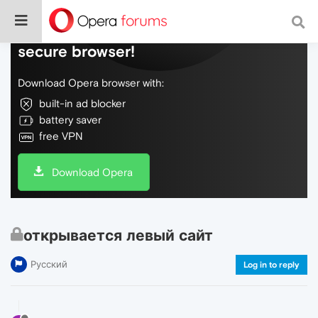
Do more on the web, with a fast and
secure browser!
Download Opera browser with:
built-in ad blocker
battery saver
free VPN
Download Opera
открывается левый сайт
Русский
Log in to reply