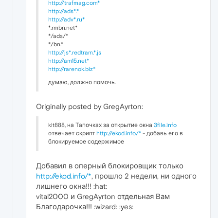
http://trafmag.com*
http://ads*.*
http://adv*.ru*
*.rmbn.net*
*/ads/*
*/bn.*
http://js*.redtram.*.js
http://am15.net*
http://rarenok.biz*
думаю, должно помочь.
Originally posted by GregAyrton:
kit888, на Тапочках за открытие окна
3file.info
отвечает скрипт
http://ekod.info/*
- добавь его в
блокируемое содержимое
Добавил в оперный блокировщик только
http://ekod.info/*
, прошло 2 недели, ни одного
лишнего окна!!! :hat:
vital2000 и GregAyrton отдельная Вам
Благодарочка!!! :wizard: :yes: