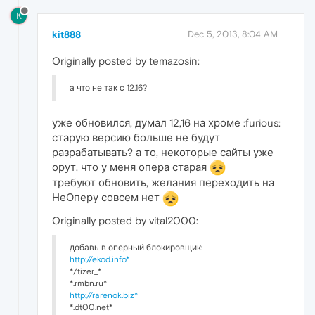
K
kit888
Dec 5, 2013, 8:04 AM
Originally posted by temazosin:
а что не так с 12.16?
уже обновился, думал 12,16 на хроме :furious:
старую версию больше не будут
разрабатывать? а то, некоторые сайты уже
орут, что у меня опера старая
требуют обновить, желания переходить на
НеОперу совсем нет
Originally posted by vital2000:
добавь в оперный блокировщик:
http://ekod.info*
*/tizer_*
*.rmbn.ru*
http://rarenok.biz*
*.dt00.net*