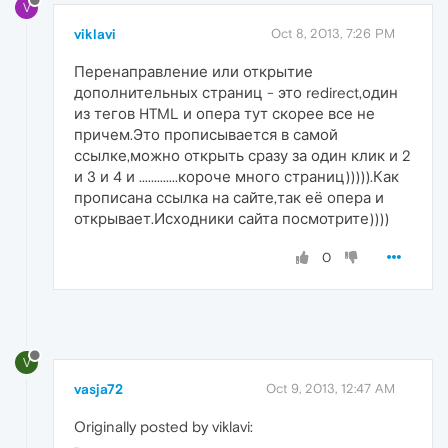
V
viklavi
Oct 8, 2013, 7:26 PM
Перенаправление или открытие
дополнительных страниц - это redirect,один
из тегов HTML и опера тут скорее все не
причем.Это прописывается в самой
ссылке,можно открыть сразу за один клик и 2
и 3 и 4 и .............короче много страниц))))).Как
прописана ссылка на сайте,так её опера и
открывает.Исходники сайта посмотрите))))
0
V
vasja72
Oct 9, 2013, 12:47 AM
Originally posted by viklavi: