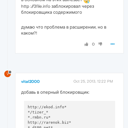
http ://3file.info заблокировал через
блокировщика содержимого
думаю что проблема в расширении, но в
каком?!
0
V
vital2000
Oct 25, 2013, 12:22 PM
добавь в оперный блокировщик:
http://ekod.info*

*/tizer_*

*.rmbn.ru*

http://rarenok.biz*

*.dt00.net*
