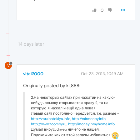
0
14 days later
V
vital2000
Oct 23, 2013, 10:19 AM
Originally posted by kit888:
2.На некоторых сайтах при нажатии на какую-
нибудь ссылку открывается сразу 2, та на
которую я нажал и ещё одна левая.
Левый сайт постоянно чередуется, т.е. разные -
http://zarabotokiya.info
,
http://mirmoney.info
,
http://www.zoomby.ru
,
http://moneyinmyhome.info
Думал вирус, drweb ничего не нашёл.
Подскажите как от этой заразы избавиться!