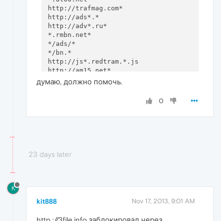
http://trafmag.com*

http://ads*.*

http://adv*.ru*

*.rmbn.net*

*/ads/*

*/bn.*

http://js*.redtram.*.js

http://am15.net*

думаю, должно помочь.
0
23 days later
K
kit888
Nov 17, 2013, 9:01 AM
http ://3file.info заблокировал через