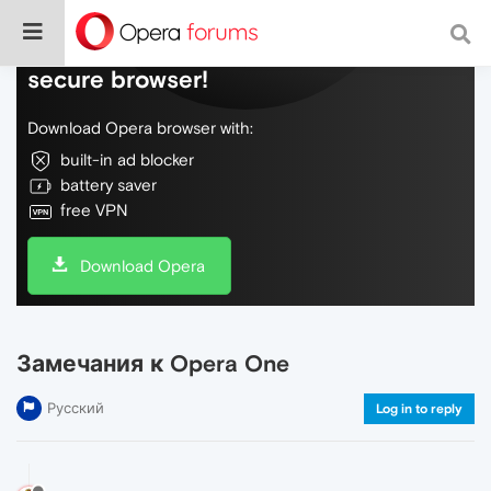
Do more on the web, with a fast and
secure browser!
Download Opera browser with:
built-in ad blocker
battery saver
free VPN
Download Opera
Замечания к Opera One
Русский
Log in to reply