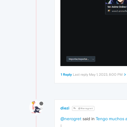
1 Reply
Last reply
May 1, 2023, 8:00 PM
diezi
@Nerogret
@nerogret
said in
Tengo muchos ar