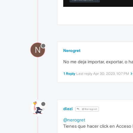
N
Nerogret
No me deja importar, exportar, o h
1 Reply
Last reply
Apr 30, 2023, 1:07 PM
diezi
@Nerogret
@nerogret
Tienes que hacer click en Acceso R