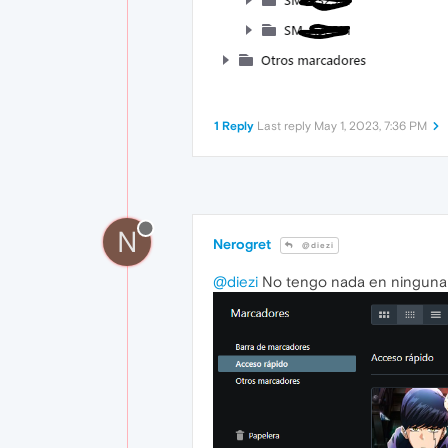
1 Reply
Last reply
May 1, 2023, 7:36 PM
N
Nerogret
@diezi
@diezi
No tengo nada en ninguna d