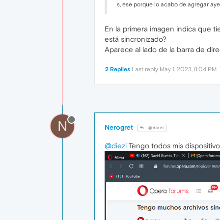
s, ese porque lo acabo de agregar ayer
En la primera imagen indica que t
está sincronizado?
Aparece al lado de la barra de di
2 Replies
Last reply
May 1, 2023, 8:04 PM
N
Nerogret
@diezi
@diezi
Tengo todos mis dispositivos