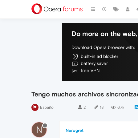
Do more on the web, 
Download Opera browser with:
built-in ad blocker
battery saver
free VPN
Tengo muchos archivos sincroniza
Español
2
18
6.7k
N
Nerogret