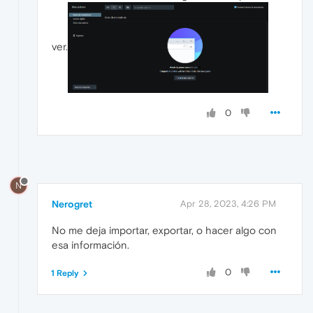
ver.
0
N
Nerogret
Apr 28, 2023, 4:26 PM
No me deja importar, exportar, o hacer algo con
esa información.
0
1 Reply