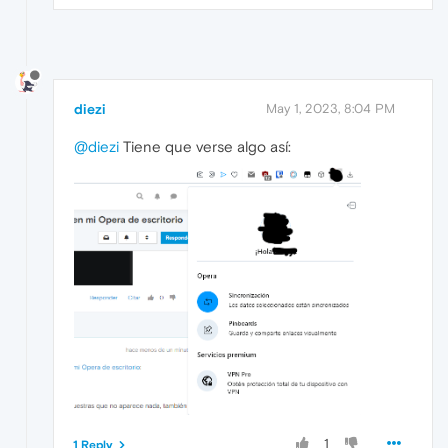
diezi
May 1, 2023, 8:04 PM
@diezi
Tiene que verse algo así:
1
1 Reply