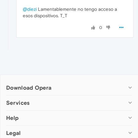
@diezi
Lamentablemente no tengo acceso a
esos dispositivos. T_T
0
Download Opera
Computer browsers
Services
Opera for Windows
Help
Add-ons
Opera for Mac
Opera account
Opera for Linux
Legal
Wallpapers
Help & support
Opera beta version