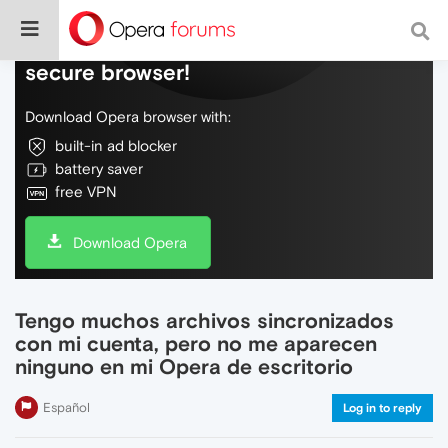
Do more on the web, with a fast and
secure browser!
Download Opera browser with:
built-in ad blocker
battery saver
free VPN
Download Opera
Tengo muchos archivos sincronizados
con mi cuenta, pero no me aparecen
ninguno en mi Opera de escritorio
Español
Log in to reply