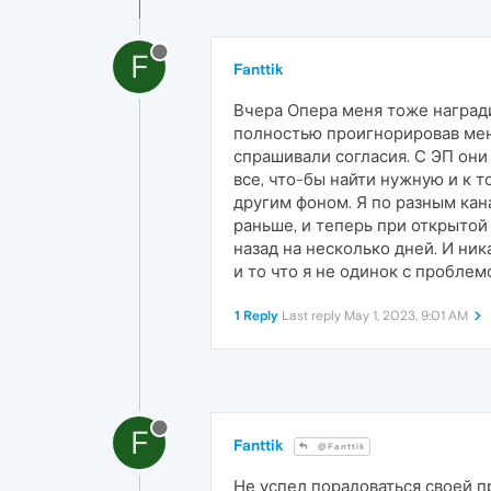
F
Fanttik
Вчера Опера меня тоже награ
полностью проигнорировав мен
спрашивали согласия. С ЭП они
все, что-бы найти нужную и к 
другим фоном. Я по разным кан
раньше, и теперь при открытой
назад на несколько дней. И ник
и то что я не одинок с проблем
1 Reply
Last reply
May 1, 2023, 9:01 AM
F
Fanttik
@Fanttik
Не успел порадоваться своей пр