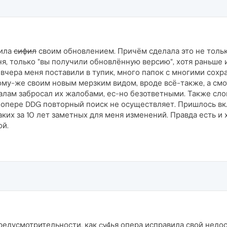
дила
сифил
своим обновлением. Причём сделала это не тольк
я, только "вы получили обновлённую версию", хотя раньше
 вчера меня поставили в тупик, много папок с многими сох
тому-же своим новым мерзким видом, вроде всё-также, а смо
алам забросал их жалобами, ес-но безответными. Также сло
 опере DDG повторный поиск не осуществляет. Пришлось вкл
аких за 10 лет заметных для меня изменений. Правда есть и
ой.
едусмотрительности, как cy4ья опера исправила свой недосм