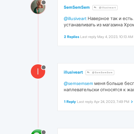
SemSemSem
@illusiveart
@illusiveart
Наверное так и есть
устанавливать из магазина Хром
2 Replies
Last reply
May 4, 2023, 10:13 AM
I
illusiveart
@SemSemSem
@semsemsem
меня больше беспо
наплевательски относятся к жа
1 Reply
Last reply
Apr 24, 2023, 7:49 PM