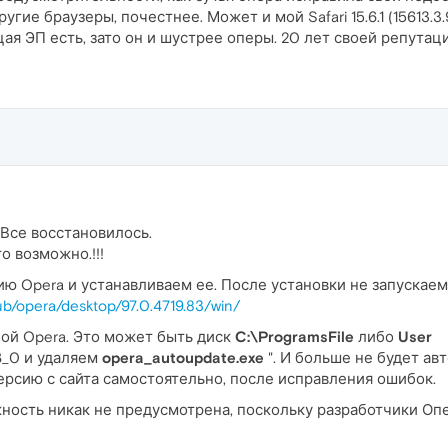
угие браузеры, почестнее. Может и мой Safari 15.6.1 (15613.3.9
цая ЭП есть, зато он и шустрее оперы. 20 лет своей репутаци
Все восстановилось.
о возможно.!!!
 Opera и устанавливаем ее. После установки не запускаем
ub/opera/desktop/97.0.4719.83/win/
ой Opera. Это может быть диск
C:\ProgramsFile
либо
User
3
_0 и удаляем
opera_autoupdate.exe
". И больше не будет авт
ерсию с сайта самостоятельно, после исправления ошибок.
ность никак не предусмотрена, поскольку разработчики Опе