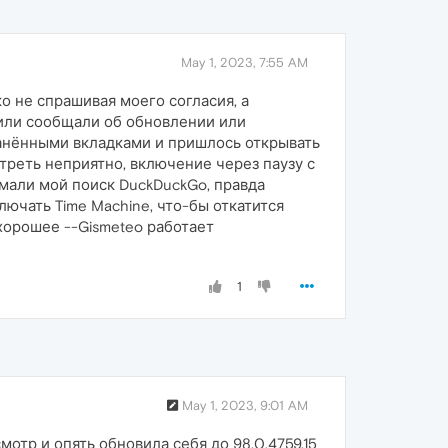
May 1, 2023, 7:55 AM
о не спрашивая моего согласия, а
 или сообщали об обновлении или
ранёнными вкладками и пришлось открывать
треть неприятно, включение через паузу с
мали мой поиск DuckDuckGo, правда
ючать Time Machine, что-бы откатится
 хорошее --Gismeteo работает
1
May 1, 2023, 9:01 AM
отр и опять обновила себя до 98.0.4759.15