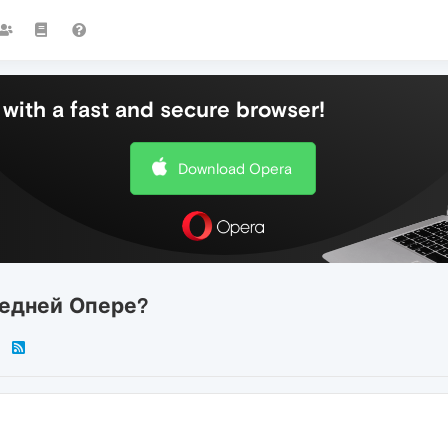
with a fast and secure browser!
Download Opera
ледней Опере?