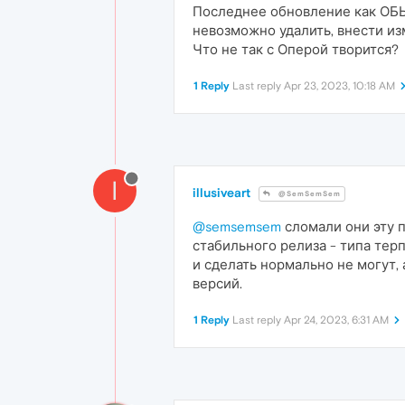
Последнее обновление как ОБЫ
невозможно удалить, внести изм
Что не так с Оперой творится?
1 Reply
Last reply
Apr 23, 2023, 10:18 AM
I
illusiveart
@SemSemSem
@semsemsem
сломали они эту п
стабильного релиза - типа тер
и сделать нормально не могут, 
версий.
1 Reply
Last reply
Apr 24, 2023, 6:31 AM