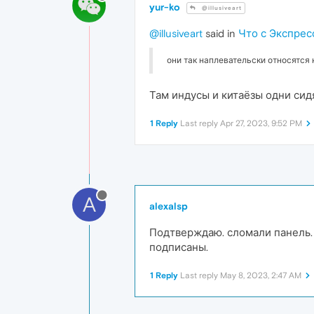
yur-ko
@illusiveart
@illusiveart
said in
Что с Экспрес
они так наплевательски относятся
Там индусы и китаёзы одни сидя
1 Reply
Last reply
Apr 27, 2023, 9:52 PM
A
alexalsp
Подтверждаю. сломали панель. В
подписаны.
1 Reply
Last reply
May 8, 2023, 2:47 AM