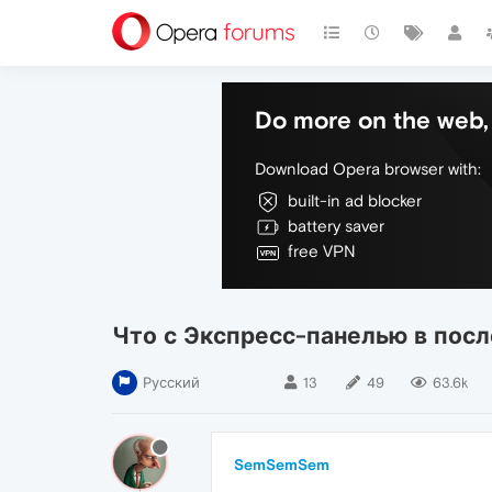
Do more on the web, 
Download Opera browser with:
built-in ad blocker
battery saver
free VPN
Что с Экспресс-панелью в пос
Русский
13
49
63.6k
SemSemSem