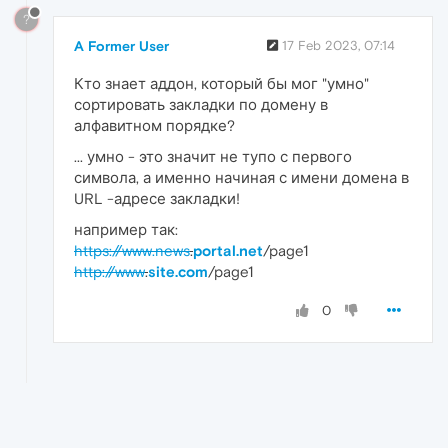
?
A Former User
17 Feb 2023, 07:14
Кто знает аддон, который бы мог "умно"
сортировать закладки по домену в
алфавитном порядке?
... умно - это значит не тупо с первого
символа, а именно начиная с имени домена в
URL -адресе закладки!
например так:
https://www.news
.
portal.net
/page1
http://www
.
site.com
/page1
0