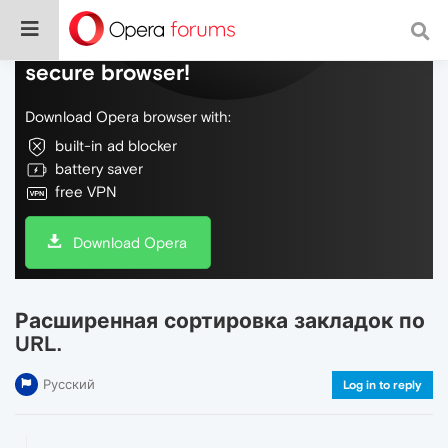
Do more on the web, with a fast and
secure browser!
Download Opera browser with:
built-in ad blocker
battery saver
free VPN
Download Opera
Расширенная сортировка закладок по
URL.
Русский
Log in to reply