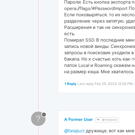
Пароли. Есть кнопка экспорта 
opera://flags/#PasswordImport 
Если поковыряться, то их несл
разделение через запятую, уда
Расширения и так не синхрониз
есть.
Помирал SSD. В последние мину
запись новой винды. Синхрониза
запросы в поисковик уходили в 
бакапа. Но к счастью хоть как-
папок Local и Roaming скажем н
на размер кэша. Мне хватилось
1 Reply
Last reply
Feb 25, 2023, 12:28 PM
?
A Former User
@fatajiuct
@fatajiuct
дружище, вот как мне 