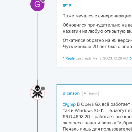
G
gmp
Тоже мучался с синхронизацией
Обновился принудительно на ве
нажатии на любую открытую вк
Откатился обратно на 95 верси
Чуть меньше 20 лет был с опер
1 Reply
Last reply
Mar 2, 2023, 10:29 AM
dicinson
@gmp
@gmp
В Opera GX всё работает 
так и Windows 10-11. Т.е. могут е
96.0.4693.20 - работает всё кр
экспресс-панели лишь у "избран
Печаль лишь для пользователей 