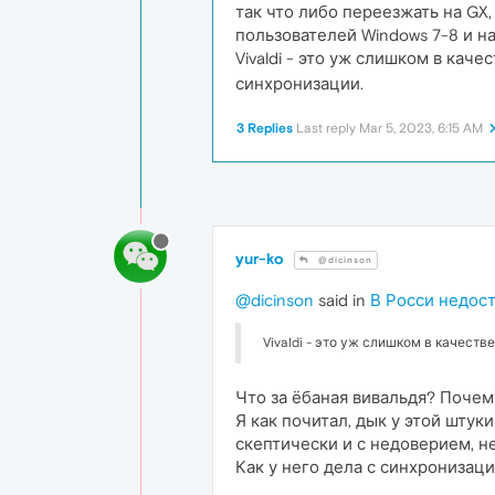
так что либо переезжать на GX,
пользователей Windows 7-8 и на
Vivaldi - это уж слишком в кач
синхронизации.
3 Replies
Last reply
Mar 5, 2023, 6:15 AM
yur-ko
@dicinson
@dicinson
said in
В Росси недос
Vivaldi - это уж слишком в качеств
Что за ёбаная вивальдя? Почему
Я как почитал, дык у этой шту
скептически и с недоверием, н
Как у него дела с синхронизаци