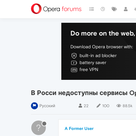
Do more on the web, 
Download Opera browser with:
built-in ad blocker
battery saver
free VPN
В Росси недоступны сервисы Op
Русский
22
100
88.5k
?
A Former User