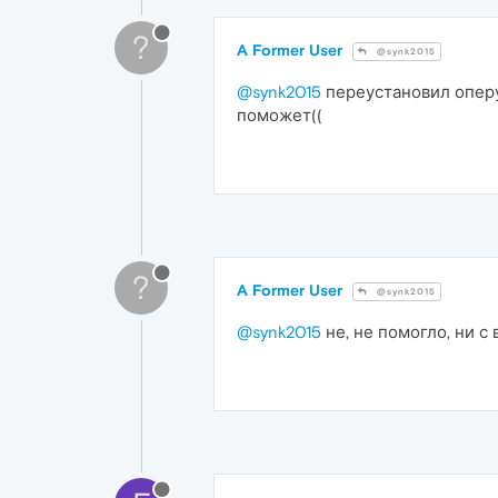
?
A Former User
@synk2015
@synk2015
переустановил оперу
поможет((
?
A Former User
@synk2015
@synk2015
не, не помогло, ни с 