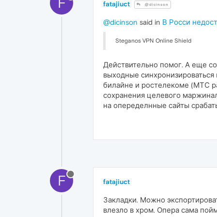
F
fatajiuct
@dicinson
@dicinson
said in
В Росси недос
Steganos VPN Online Shield
Действительно помог. А еще с
выходные синхронизироваться 
билайне и ростелекоме (МТС ра
сохранения целевого маржинал
на опеределнные сайты срабатыв
F
fatajiuct
Закладки. Можно экспортироват
влезло в хром. Опера сама пойм