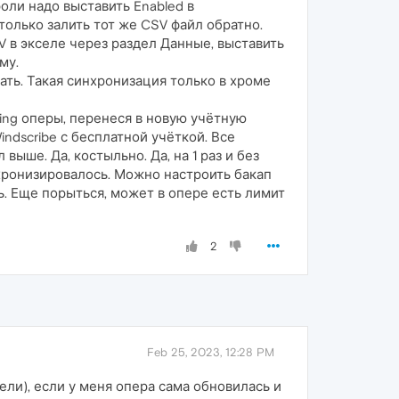
оли надо выставить Enabled в
 только залить тот же CSV файл обратно.
V в экселе через раздел Данные, выставить
му.
ть. Такая синхронизация только в хроме
ing оперы, перенеся в новую учётную
indscribe с бесплатной учёткой. Все
выше. Да, костыльно. Да, на 1 раз и без
инхронизировалось. Можно настроить бакап
ть. Еще порыться, может в опере есть лимит
2
Feb 25, 2023, 12:28 PM
ели), если у меня опера сама обновилась и