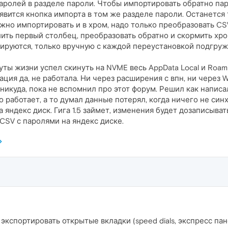
паролей в разделе пароли. Чтобы импортировать обратно пар
Появится кнопка импорта в том же разделе пароли. Останется
ожно импортировать и в хром, надо только преобразовать CS
лить первый столбец, преобразовать обратно и скормить хро
ируются, только вручную с каждой переустановкой подгружа
ты жизни успел скинуть на NVME весь AppData Local и Roam
ция да, не работала. Ни через расширения с впн, ни через W
никуда, пока не вспомнил про этот форум. Решил как написал 
то работает, а то думал данные потерял, когда ничего не с
а яндекс диск. Гига 1.5 займет, изменения будет дозаписыва
 CSV с паролями на яндекс диске.
экспортировать открытые вкладки (speed dials, экспресс пан