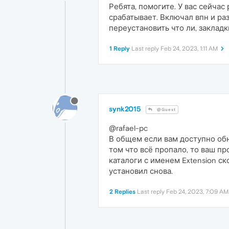
Ребята, помогите. У вас сейчас
срабатывает. Включал впн и ра
переустановить что ли, закладк
1 Reply
Last reply
Feb 24, 2023, 1:11 AM
synk2015
@Guest
@rafael-pc
В общем если вам доступно обн
том что всё пропало, то ваш п
каталоги с именем Extension ск
установил снова.
2 Replies
Last reply
Feb 24, 2023, 7:09 AM