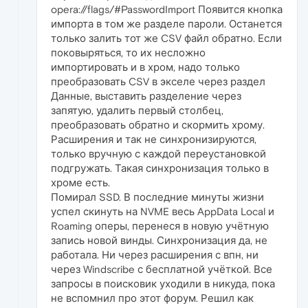
opera://flags/#PasswordImport Появится кнопка
импорта в том же разделе пароли. Останется
только залить тот же CSV файл обратно. Если
поковыряться, то их несложно
импортировать и в хром, надо только
преобразовать CSV в экселе через раздел
Данные, выставить разделение через
запятую, удалить первый столбец,
преобразовать обратно и скормить хрому.
Расширения и так не синхронизируются,
только вручную с каждой переустановкой
подгружать. Такая синхронизация только в
хроме есть.
Помирал SSD. В последние минуты жизни
успел скинуть на NVME весь AppData Local и
Roaming оперы, перенеся в новую учётную
запись новой винды. Синхронизация да, не
работала. Ни через расширения с впн, ни
через Windscribe с бесплатной учёткой. Все
запросы в поисковик уходили в никуда, пока
не вспомнил про этот форум. Решил как