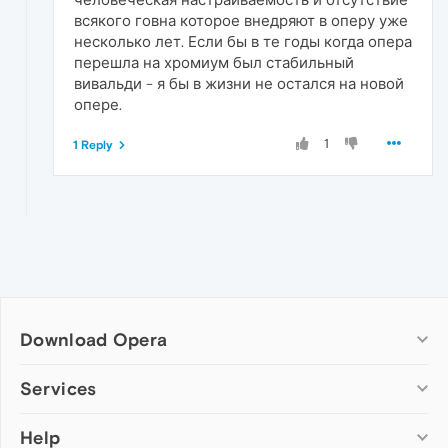
всякого говна которое внедряют в оперу уже
несколько лет. Если бы в те годы когда опера
перешла на хромиум был стабильный
вивальди - я бы в жизни не остался на новой
опере.
1
1 Reply
Download Opera
Computer browsers
Services
Opera for Windows
Help
Add-ons
Opera for Mac