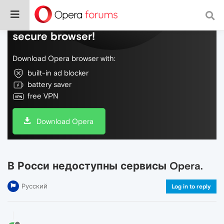
Do more on the web, with a fast and
secure browser!
Download Opera browser with:
built-in ad blocker
battery saver
free VPN
Download Opera
В Росси недоступны сервисы Opera.
Русский
Log in to reply