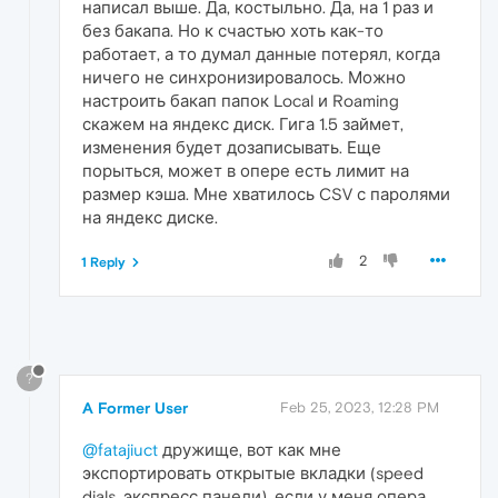
написал выше. Да, костыльно. Да, на 1 раз и
без бакапа. Но к счастью хоть как-то
работает, а то думал данные потерял, когда
ничего не синхронизировалось. Можно
настроить бакап папок Local и Roaming
скажем на яндекс диск. Гига 1.5 займет,
изменения будет дозаписывать. Еще
порыться, может в опере есть лимит на
размер кэша. Мне хватилось CSV с паролями
на яндекс диске.
2
1 Reply
?
A Former User
Feb 25, 2023, 12:28 PM
@fatajiuct
дружище, вот как мне
экспортировать открытые вкладки (speed
dials, экспресс панели), если у меня опера