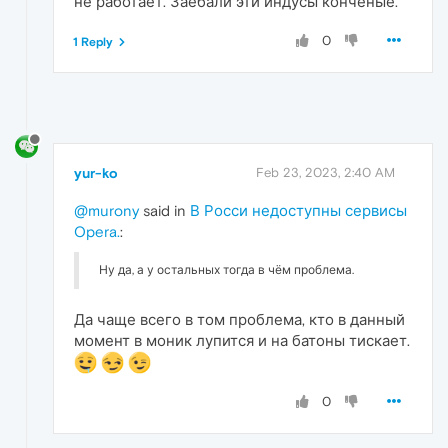
не работает. Заебали эти индусы конченые.
0
1 Reply
yur-ko
Feb 23, 2023, 2:40 AM
@murony
said in
В Росси недоступны сервисы
Opera.
:
Ну да, а у остальных тогда в чём проблема.
Да чаще всего в том проблема, кто в данный
момент в моник лупится и на батоны тискает.
0