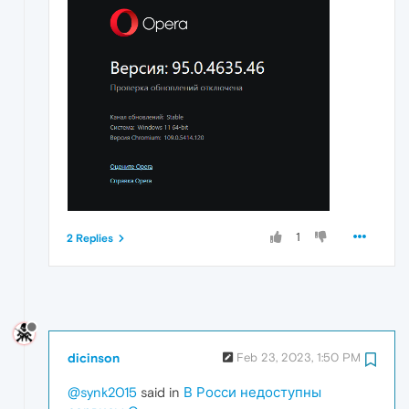
1
2 Replies
dicinson
Feb 23, 2023, 1:50 PM
@synk2015
said in
В Росси недоступны