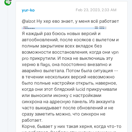
yur-ko
Feb 23, 2023, 2:33 AM
@alzot Ну хер ево знает, у меня всё работает
Я каждый раз боюсь новых версий и
автообновлений, после косяков с вылетом и
полным закрытием всех вкладок без
возможности восстановления, когда они vpn
pro прикрутили. И пока не выключишь эту
херню в flags, она поостоянно внезапно и
аварийно вылетала. Потом была ситуация --
в течении нескольких версий невозможно
было полные настройки открыть, наверное,
когда они этот блядский lucid прикручивали
или выносили иконку с настройками
синхрона на адресную панель. Из аккаунта
часто выкидывает после обновлений и не
сразу заметить можно, что синхрон не
работает.
Корче, бывает у них такая херня, когда что-то