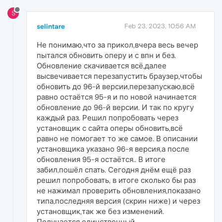
S
selintare
Feb 23, 2023, 10:56 AM
Не понимаю,что за прикол,вчера весь вечер
пытался обновить оперу и с впн и без.
Обновление скачивается всё,далее
высвечивается перезапустить браузер,чтобы
обновить до 96-й версии,перезапускаю,всё
равно остаётся 95-я и по новой начинается
обновление до 96-й версии. И так по кругу
каждый раз. Решил попробовать через
установщик с сайта оперы обновить,всё
равно не помогает то же самое. В описании
установщика указано 96-я версия,а после
обновления 95-я остаётся.. В итоге
забил,пошёл спать. Сегодня днём ещё раз
решил попробовать, в итоге сколько бы раз
не нажимал проверить обновления,показано
типа,последняя версия (скрин ниже) и через
установщик,так же без изменений.
Получается единственный