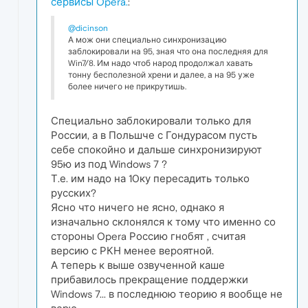
сервисы Opera.
:
@dicinson
А мож они специально синхронизацию
заблокировали на 95, зная что она последняя для
Win7/8. Им надо чтоб народ продолжал хавать
тонну бесполезной хрени и далее, а на 95 уже
более ничего не прикрутишь.
Специально заблокировали только для
России, а в Польшче с Гондурасом пусть
себе спокойно и дальше синхронизируют
95ю из под Windows 7 ?
Т.е. им надо на 10ку пересадить только
русских?
Ясно что ничего не ясно, однако я
изначально склонялся к тому что именно со
стороны Opera Россию гнобят , считая
версию с РКН менее вероятной.
А теперь к выше озвученной каше
прибавилось прекращение поддержки
Windows 7... в последнюю теорию я вообще не