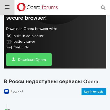
Do more on the web, with a fast and
secure browser!
Download Opera browser with:
built-in ad blocker
battery saver
free VPN
Download Opera
В Росси недоступны сервисы Opera.
Русский
Log in to reply