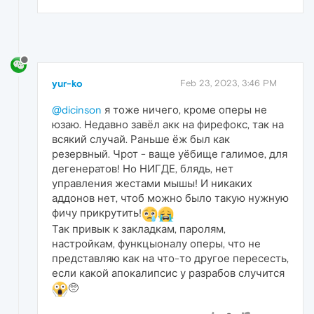
yur-ko
Feb 23, 2023, 3:46 PM
@dicinson
я тоже ничего, кроме оперы не
юзаю. Недавно завёл акк на фирефокс, так на
всякий случай. Раньше ёж был как
резервный. Чрот - ваще уёбище галимое, для
дегенератов! Но НИГДЕ, блядь, нет
управления жестами мышы! И никаких
аддонов нет, чтоб можно было такую нужную
фичу прикрутить!
Так привык к закладкам, паролям,
настройкам, функцыоналу оперы, что не
представляю как на что-то другое пересесть,
если какой апокалипсис у разрабов случится
🥺