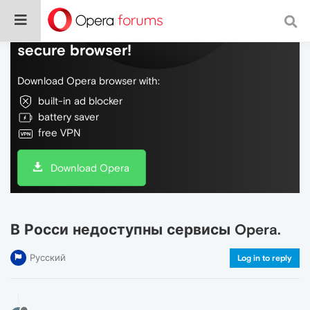
Do more on the web, with a fast and
secure browser!
Download Opera browser with:
built-in ad blocker
battery saver
free VPN
Download Opera
В Росси недоступны сервисы Opera.
Русский
Log in to reply