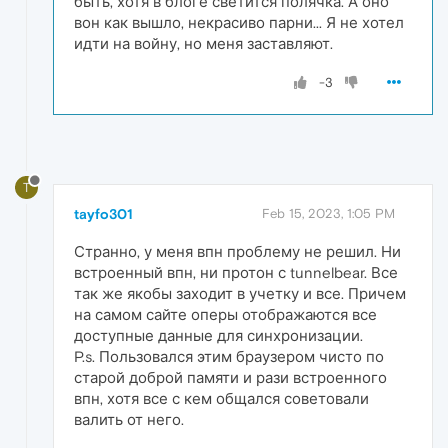
быть, хотя в блоге светится полячка. А оно
вон как вышло, некрасиво парни... Я не хотел
идти на войну, но меня заставляют.
-3
T
tayfo301
Feb 15, 2023, 1:05 PM
Странно, у меня впн проблему не решил. Ни
встроенный впн, ни протон с tunnelbear. Все
так же якобы заходит в учетку и все. Причем
на самом сайте оперы отображаются все
доступные данные для синхронизации.
P.s. Пользовался этим браузером чисто по
старой доброй памяти и рази встроенного
впн, хотя все с кем общался советовали
валить от него.