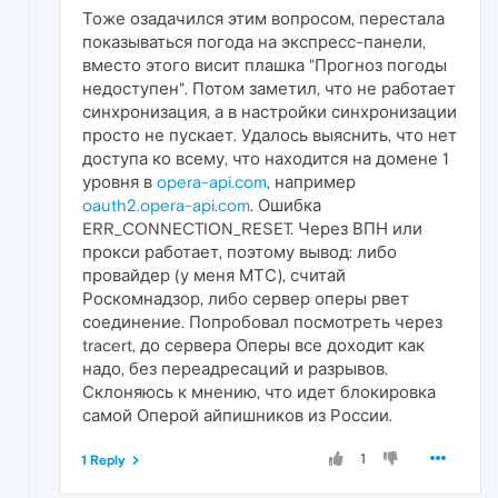
Тоже озадачился этим вопросом, перестала
показываться погода на экспресс-панели,
вместо этого висит плашка "Прогноз погоды
недоступен". Потом заметил, что не работает
синхронизация, а в настройки синхронизации
просто не пускает. Удалось выяснить, что нет
доступа ко всему, что находится на домене 1
уровня в
opera-api.com
, например
oauth2.opera-api.com
. Ошибка
ERR_CONNECTION_RESET. Через ВПН или
прокси работает, поэтому вывод: либо
провайдер (у меня МТС), считай
Роскомнадзор, либо сервер оперы рвет
соединение. Попробовал посмотреть через
tracert, до сервера Оперы все доходит как
надо, без переадресаций и разрывов.
Склоняюсь к мнению, что идет блокировка
самой Оперой айпишников из России.
1
1 Reply