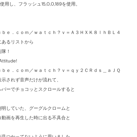
0使用し、フラッシュ15,0,0,189を使用。
ｕｂｅ．ｃｏｍ／ｗａｔｃｈ？ｖ＝Ａ３ＨＸＫ８ｌｈＢＬ４
にあるリストから
衛隊！
ttitude!
ｕｂｅ．ｃｏｍ／ｗａｔｃｈ？ｖ＝ｑｙ２ＣＲｄｓ＿ａＪＱ
表示されず音声だけが流れて、
ルバーでチョコッとスクロールすると
判明していた、グーグルクロームと
コ動画を再生した時に出る不具合と
が見つかってないように思いました。