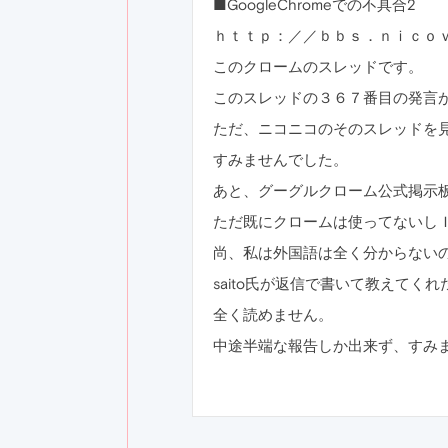
■GoogleChromeでの不具合2
ｈｔｔｐ：／／ｂｂｓ．ｎｉｃｏ
このクロームのスレッドです。
このスレッドの３６７番目の発言
ただ、ニコニコのそのスレッドを
すみませんでした。
あと、グーグルクローム公式掲示
ただ既にクロームは使ってないし
尚、私は外国語は全く分からない
saito氏が返信で書いて教えて
全く読めません。
中途半端な報告しか出来ず、すみ