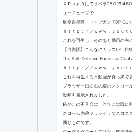
ＸＰｓｐ３にてオペラ25.0.1614.5
ユーチューブで
航空自衛隊 トップガン TOP GUN
ｈｔｔｐ：／／ｗｗｗ．ｙｏｕｔ
これを再生し、そのあと動画の右
【自衛隊】こんなにカッコいい自
The Self-Defense Forces so Cool A
ｈｔｔｐ：／／ｗｗｗ．ｙｏｕｔ
これを再生すると動画が真っ黒で
ブラウザー画面右の縦のスクロー
動画も表示されました。
確かこの不具合は、昨年には既に
クローム内蔵フラッシュでニコニ
同じものです。
グーグルクロームでは良い解決法