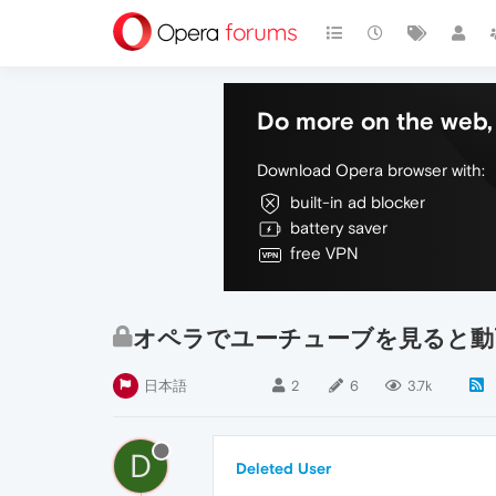
Do more on the web, 
Download Opera browser with:
built-in ad blocker
battery saver
free VPN
オペラでユーチューブを見ると動
日本語
2
6
3.7k
D
Deleted User