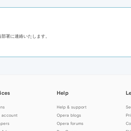
。
当部署に連絡いたします。
ices
Help
L
ns
Help & support
Se
 account
Opera blogs
Pr
apers
Opera forums
Co