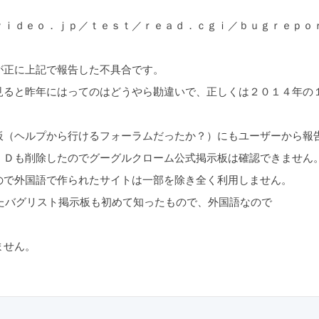
ｖｉｄｅｏ．ｊｐ／ｔｅｓｔ／ｒｅａｄ．ｃｇｉ／ｂｕｇｒｅｐｏ
が正に上記で報告した不具合です。
見ると昨年にはってのはどうやら勘違いで、正しくは２０１４年の
板（ヘルプから行けるフォーラムだったか？）にもユーザーから報
ＩＤも削除したのでグーグルクローム公式掲示板は確認できません
ので外国語で作られたサイトは一部を除き全く利用しません。
くれたバグリスト掲示板も初めて知ったもので、外国語なので
ません。