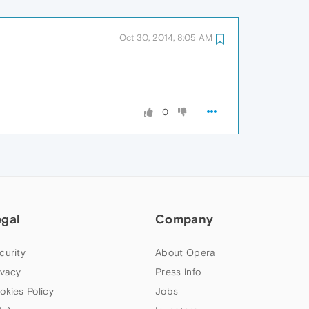
Oct 30, 2014, 8:05 AM
0
egal
Company
curity
About Opera
ivacy
Press info
okies Policy
Jobs