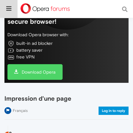
Do more on the web, with a fast and
secure browser!
Download Opera browser with:
built-in ad blocker
battery saver
free VPN
Download Opera
Impression d'une page
Français
Log in to reply